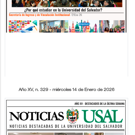
Año XV, n. 329 - miércoles 14 de Enero de 2026