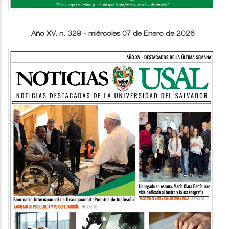
Año XV, n. 328 - miércoles 07 de Enero de 2026