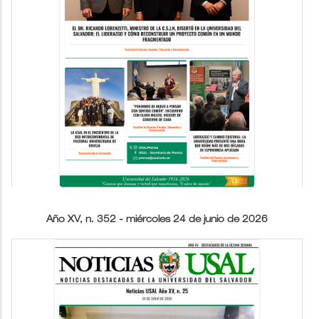
Año XV, n. 352 - miércoles 24 de junio de 2026