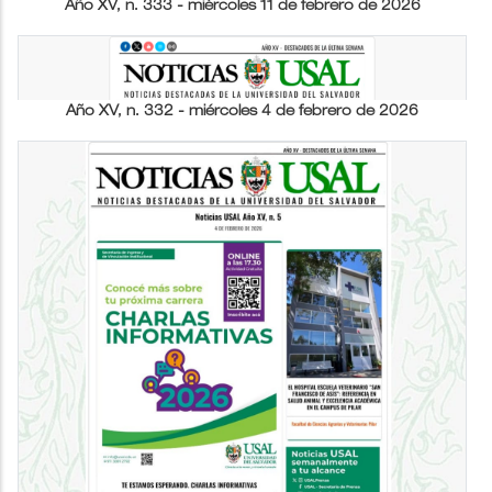
Año XV, n. 333 - miércoles 11 de febrero de 2026
Año XV, n. 332 - miércoles 4 de febrero de 2026