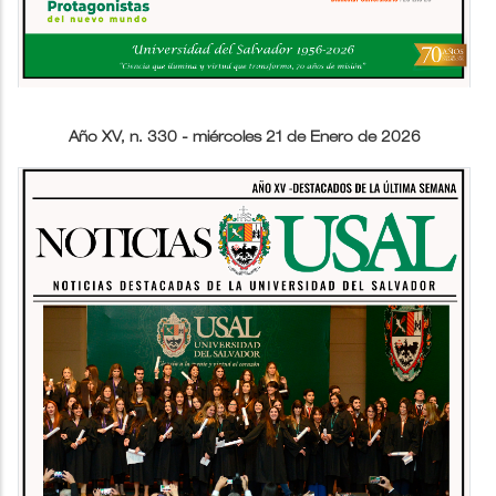
Año XV, n. 330 - miércoles 21 de Enero de 2026