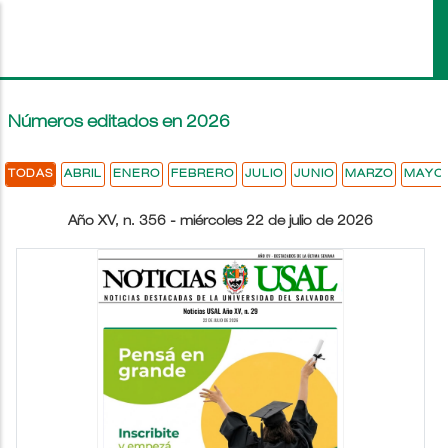
Pasar
al
contenido
principal
Números editados en 2026
TODAS
ABRIL
ENERO
FEBRERO
JULIO
JUNIO
MARZO
MAYO
Año XV, n. 356 - miércoles 22 de julio de 2026