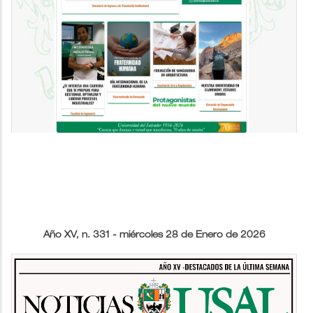
Año XV, n. 331 - miércoles 28 de Enero de 2026