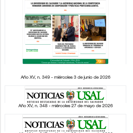
Año XV, n. 349 - miércoles 3 de junio de 2026
Año XV, n. 348 - miércoles 27 de mayo de 2026