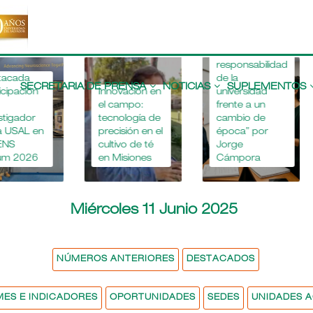
“La
responsabilidad
Main
de la
navigation
SECRETARIA DE PRENSA
NOTICIAS
SUPLEMENTOS
n
Innovación en
universidad
La
el campo:
frente a un
Uni
tecnología de
cambio de
del
en
precisión en el
época” por
dij
cultivo de té
Jorge
en 
6
en Misiones
Cámpora
Rur
Miércoles 11 Junio 2025
NÚMEROS ANTERIORES
DESTACADOS
MES E INDICADORES
OPORTUNIDADES
SEDES
UNIDADES 