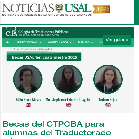
Pasar
al
contenido
principal
Becas del CTPCBA para
alumnas del Traductorado