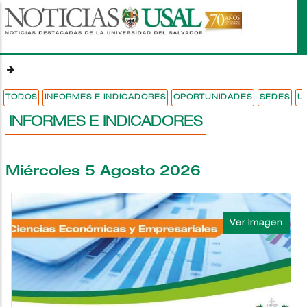
Pasar
al
contenido
principal
TODOS
INFORMES E INDICADORES
OPORTUNIDADES
SEDES
U
INFORMES E INDICADORES
Miércoles 5 Agosto 2026