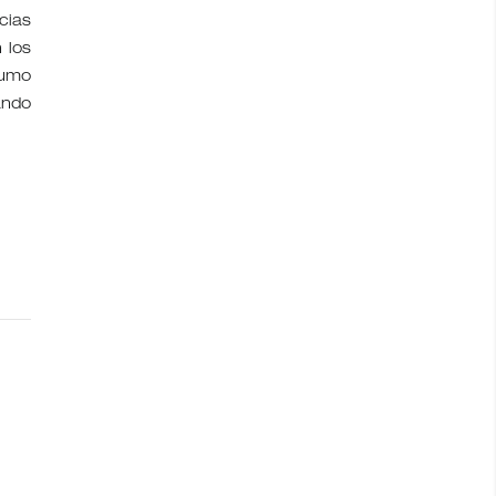
cias
 los
sumo
ando