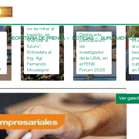
"Apostar por
la educación
agropecuaria
no es mirar al
Main
pasado, es
Destacada
navigation
SECRETARIA DE PRENSA
NOTICIAS
SUPLEMENTOS
financiar el
participación
Inn
futuro".
de
el 
Entrevista al
investigador
tec
Ing. Agr
de la USAL en
pre
Fernando
el FENS
cul
7
Mousegne
Forum 2026
en 