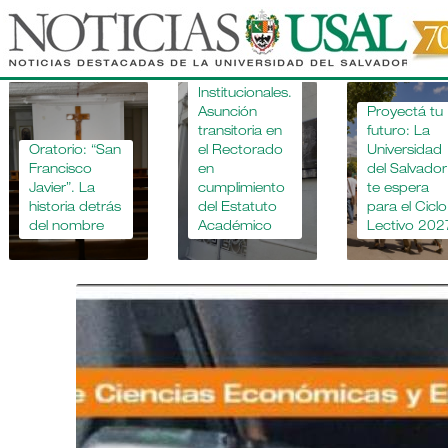
Pasar
al
contenido
Novedades
principal
Institucionales.
Asunción
Proyectá tu
transitoria en
futuro: La
Oratorio: “San
el Rectorado
Universidad
Francisco
en
del Salvador
Javier”. La
cumplimiento
te espera
historia detrás
del Estatuto
para el Ciclo
del nombre
Académico
Lectivo 202