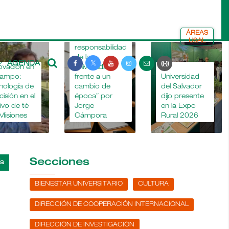
ÁREAS
“La
USAL
responsabilidad
de la
AGENDA
ovación en
universidad
La
campo:
frente a un
Universidad
nología de
cambio de
del Salvador
cisión en el
época” por
dijo presente
tivo de té
Jorge
en la Expo
Misiones
Cámpora
Rural 2026
Secciones
BIENESTAR UNIVERSITARIO
CULTURA
DIRECCIÓN DE COOPERACIÓN INTERNACIONAL
DIRECCIÓN DE INVESTIGACIÓN