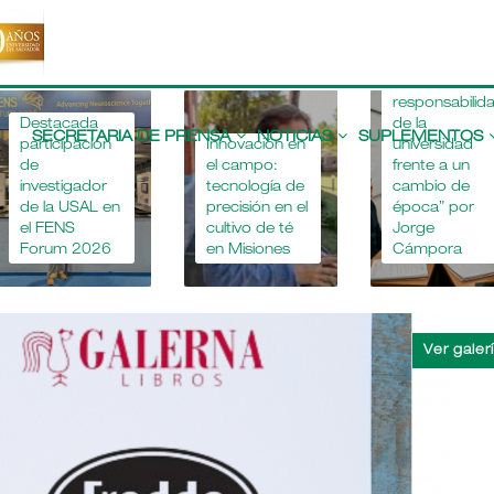
“La
responsabilidad
Main
de la
navigation
SECRETARIA DE PRENSA
NOTICIAS
SUPLEMENTOS
ón
Innovación en
universidad
L
el campo:
frente a un
Un
r
tecnología de
cambio de
de
 en
precisión en el
época” por
di
cultivo de té
Jorge
en
26
en Misiones
Cámpora
Ru