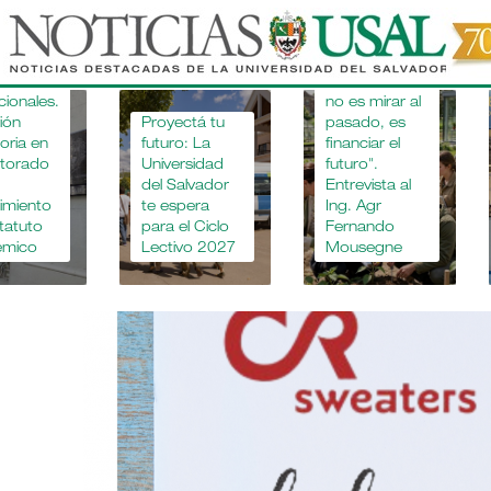
Pasar
al
"Apostar por
la educación
contenido
agropecuaria
principal
no es mirar al
Proyectá tu
pasado, es
Destacada
futuro: La
financiar el
participaci
Universidad
futuro".
de
del Salvador
Entrevista al
investigado
te espera
Ing. Agr
de la USAL
para el Ciclo
Fernando
el FENS
Lectivo 2027
Mousegne
Forum 20