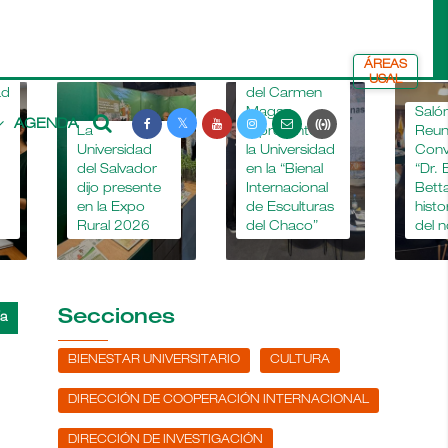
ÁREAS
La Dra. María
USAL
del Carmen
Magaz
Salón de
AGENDA
a
representó a
Reuniones y
iversidad
la Universidad
Convenciones
l Salvador
en la “Bienal
“Dr. Enrique
jo presente
Internacional
Betta”. La
 la Expo
de Esculturas
historia detrás
ral 2026
del Chaco”
del nombre
Secciones
BIENESTAR UNIVERSITARIO
CULTURA
DIRECCIÓN DE COOPERACIÓN INTERNACIONAL
DIRECCIÓN DE INVESTIGACIÓN