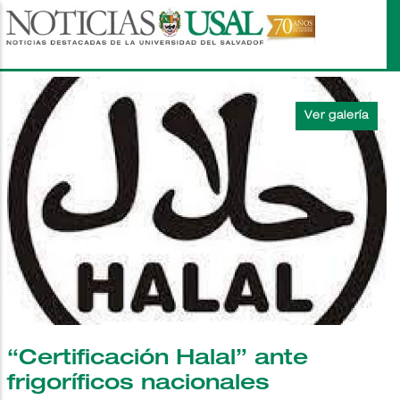
Pasar
al
contenido
principal
“Certificación Halal” ante
frigoríficos nacionales