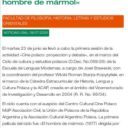
hombre de mármol»
FACULTAD DE FILOSOFÍA, HISTORIA, LETRAS Y ESTUDIOS
ORIENTALES
NOTICIAS USAL 08/07/2026
El martes 23 de junio se llevó a cabo la primera sesión de la
actividad «Cine polaco: proyección y debate», en el marco del
Ciclo de cultura y estudios polacos (D.Dec. No.068/26) de la
Escuela de Lenguas Modernas, a cargo de José Stawecki, con
la coordinación del profesor Witold Roman Starża-Kopytyński, en
el marco de la Cátedra Extracurricular de Historia, Lengua y
Cultura Polaca y la ACAP, creada en el ámbito del Vicerrectorado
de Investigación y Desarrollo en 2004 (R. R. No. 66/04).
El ciclo cuenta con el auspicio del Centro Cultural Cine Polaco
MdP Asociación Civil, la Unión de Polacos de la República
Argentina y la Asociación Cultural Argentino Polaca. La primera
película del ciclo fue «El hombre de mármol» (1977) dirigida por