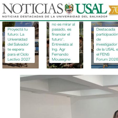
Pasar
al
"Apostar por
la educación
contenido
agropecuaria
principal
no es mirar al
Proyectá tu
pasado, es
Destacada
futuro: La
financiar el
participació
Universidad
futuro".
de
del Salvador
Entrevista al
investigador
te espera
Ing. Agr
de la USAL 
para el Ciclo
Fernando
el FENS
Lectivo 2027
Mousegne
Forum 202