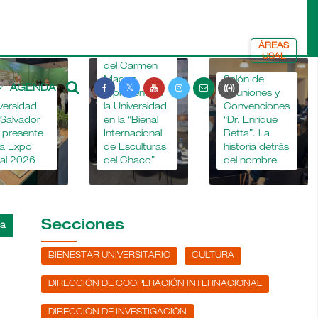
ÁREAS
La Dra. María
USAL
del Carmen
Magaz
Salón de
AGENDA
representó a
Reuniones y
versidad
la Universidad
Convenciones
 Salvador
en la “Bienal
“Dr. Enrique
o presente
Internacional
Betta”. La
la Expo
de Esculturas
historia detrás
al 2026
del Chaco”
del nombre
Secciones
BIENESTAR UNIVERSITARIO
CULTURA
DIRECCIÓN DE COOPERACIÓN INTERNACIONAL
DIRECCIÓN DE INVESTIGACIÓN