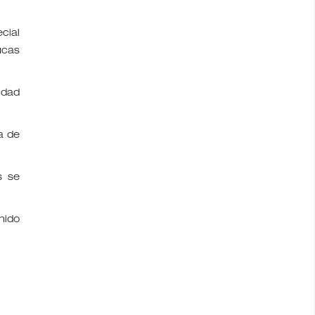
cial
ucas
udad
a de
s se
nido