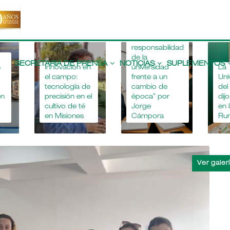
“La
responsabilidad
Main
de la
navigation
SECRETARIA DE PRENSA
NOTICIAS
SUPLEMENTOS
n
Innovación en
universidad
La
el campo:
frente a un
Uni
tecnología de
cambio de
del
en
precisión en el
época” por
dij
cultivo de té
Jorge
en 
6
en Misiones
Cámpora
Rur