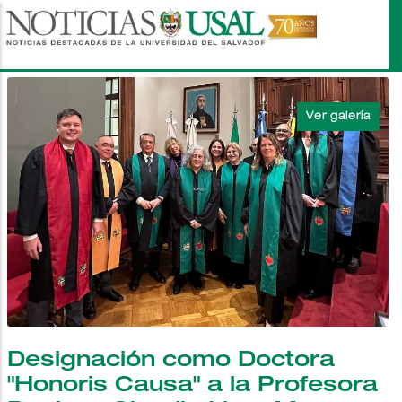
Pasar
al
contenido
principal
Designación como Doctora
"Honoris Causa" a la Profesora