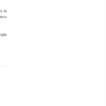
, la
isco
.
ogía