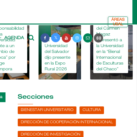
ÁREAS
La Dra. María
USAL
nsabilidad
del Carmen
Magaz
AGENDA
rsidad
La
representó a
 a un
Universidad
la Universidad
o de
del Salvador
en la “Bienal
” por
dijo presente
Internacional
en la Expo
de Esculturas
ora
Rural 2026
del Chaco”
Secciones
BIENESTAR UNIVERSITARIO
CULTURA
DIRECCIÓN DE COOPERACIÓN INTERNACIONAL
DIRECCIÓN DE INVESTIGACIÓN