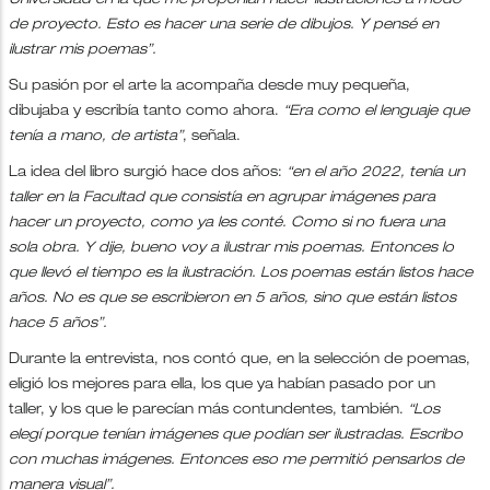
Universidad en la que me proponían hacer ilustraciones a modo
de proyecto. Esto es hacer una serie de dibujos. Y pensé en
ilustrar mis poemas”.
Su pasión por el arte la acompaña desde muy pequeña,
dibujaba y escribía tanto como ahora.
“Era como el lenguaje que
tenía a mano, de artista”
, señala.
La idea del libro surgió hace dos años:
“en el año 2022, tenía un
taller en la Facultad que consistía en agrupar imágenes para
hacer un proyecto, como ya les conté. Como si no fuera una
sola obra. Y dije, bueno voy a ilustrar mis poemas. Entonces lo
que llevó el tiempo es la ilustración. Los poemas están listos hace
años. No es que se escribieron en 5 años, sino que están listos
hace 5 años”.
Durante la entrevista, nos contó que, en la selección de poemas,
eligió los mejores para ella, los que ya habían pasado por un
taller, y los que le parecían más contundentes, también.
“Los
elegí porque tenían imágenes que podían ser ilustradas. Escribo
con muchas imágenes. Entonces eso me permitió pensarlos de
manera visual”.