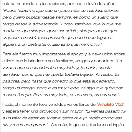
estaba haciendo las ilustraciones, por eso le llevó dos años.
“Podría haberme apurado un poco más con las ilustraciones,
pero quiero publicar desde siempre, es como un sueño que
tengo desde la adolescencia. Y creo, también, que lo que me
motiva es que siempre quise ser artista, siempre desde que
empecé a escribir tenía presente que quería que llegara a
alguien, a un destinatario. Eso es lo que me motivó”.
Para ella fueron muy importantes el apoyo y la devolución sobre
el libro que le brindaron sus familiares, amigos y conocidos
“La
verdad que escucharlos fue muy lindo y, también, cuesta
asimilarlo, como que me cuesta todavía bajarlo. Yo recibo las
palabras, pero hasta que conecto lo que está sucediendo,
tengo un rezago, porque es muy fuerte, es algo que quise por
mucho tiempo. Pero es muy lindo, es un mimo, es hermoso”.
Hasta el momento lleva vendidos varios libros de
“Amuleto Vital”
,
y espera tener una proyección aún mayor.
“El viernes pasado fui
a un taller de escritura, y había gente que yo recién conocí ese
día y me lo compraron”
. Además, le gustaría traducirlo al inglés.