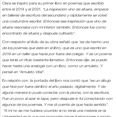
Clara se inspiró para su primer libro en poemas que escribió
entre el 2014 y el 2021.
“La inspiración vino de afuera, empecé
en talleres de escritura del secundario y rápidamente se volvió
una costumbre escribir. Entonces esa inspiración que vino de
afuera resonaba con mi interior también. Entonces fue como
encontrarlo de afuera y después cultivarlo”.
Con respecto al título de su obra señaló que
“es de hecho uno
de los poemas que está en el libro, que es uno que escribí en
2019 en un taller que hacía por fuera del colegio. Y es un poema
que tenía un título bastante llamativo. Entonces dije, se puede
hacer hasta una analogía con un libro, como un amuleto. Y
pensé en “Amuleto Vital”.
En relación con la portada del libro nos contó que
“es un dibujo
que hice por fuera del libro el año pasado, digitalmente. Y de
alguna manera lo pude conectar con la pluma, con la escritura,
Fue un poco al azar la tapa, pero después lo fui conectando con
algunos de los poemas. Y me di cuenta de que hacía sentido”.
“A mí no se me hubiera ocurrido si no tenía una materia en la