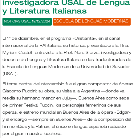
investigadora USAL de Lengua
y Literatura Italianas
ESCUELA DE LENGUAS MODERNAS
NOTICIAS USAL 18/12/2024
El 1° de diciembre, en el programa «Cristianità», en el canal
internacional de la RAI italiana, su histórica presentadora la Hna.
Myriam Castelli, entrevistó a la Prof. Nora Sforza, investigadora y
docente de Lengua y Literatura Italiana en los Traductorados de
la Escuela de Lenguas Modernas de la Universidad del Salvador
(USAL).
El tema central del intercambio fue el gran compositor de óperas
Giacomo Puccini: su obra, su visita a la Argentina —donde ya
residía su hermano menor en Jujuy—, Buenos Aires como sede
del primer Festival Puccini, los personajes femeninos de sus
óperas, el estreno mundial en Buenos Aires de la ópera «Edgar»
y el encargo —siempre en Buenos Aires— de la composición del
himno «Dios y la Patria», el único en lengua española realizado
por el gran maestro lucchese.