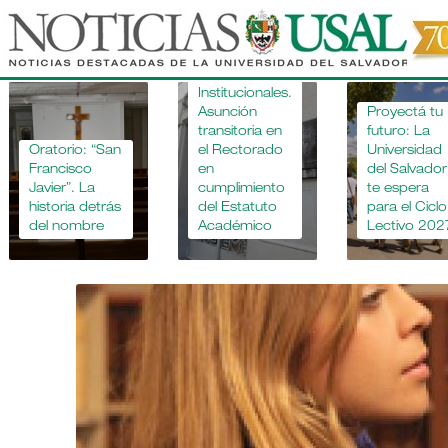
Pasar
al
contenido
Novedades
principal
Institucionales.
Asunción
Proyectá tu
transitoria en
futuro: La
Oratorio: “San
el Rectorado
Universidad
Francisco
en
del Salvador
Javier”. La
cumplimiento
te espera
historia detrás
del Estatuto
para el Ciclo
del nombre
Académico
Lectivo 202