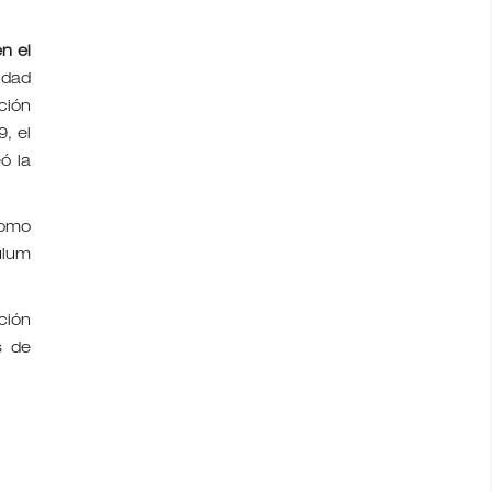
n el
idad
ción
, el
ó la
como
ulum
ción
s de