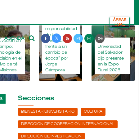
ÁREAS
“La
USAL
responsabilidad
de la
AGENDA
ovación en
universidad
La
campo:
frente a un
Universidad
nología de
cambio de
del Salvador
cisión en el
época” por
dijo presente
tivo de té
Jorge
en la Expo
Misiones
Cámpora
Rural 2026
Secciones
BIENESTAR UNIVERSITARIO
CULTURA
DIRECCIÓN DE COOPERACIÓN INTERNACIONAL
DIRECCIÓN DE INVESTIGACIÓN