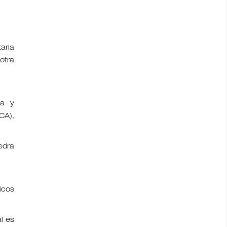
aria
otra
ca y
CA),
edra
icos
l es