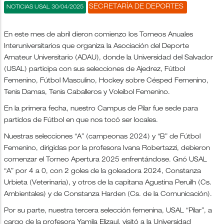
SECRETARÍA DE DEPORTES
NOTICIAS USAL 30/04/2025
En este mes de abril dieron comienzo los Torneos Anuales
Interuniversitarios que organiza la Asociación del Deporte
Amateur Universitario (ADAU), donde la Universidad del Salvador
(USAL) participa con sus selecciones de Ajedrez, Fútbol
Femenino, Fútbol Masculino, Hockey sobre Césped Femenino,
Tenis Damas, Tenis Caballeros y Voleibol Femenino.
En la primera fecha, nuestro Campus de Pilar fue sede para
partidos de Fútbol en que nos tocó ser locales.
Nuestras selecciones “A” (campeonas 2024) y “B” de Fútbol
Femenino, dirigidas por la profesora Ivana Robertazzi, debieron
comenzar el Torneo Apertura 2025 enfrentándose. Gnó USAL
“A” por 4 a 0, con 2 goles de la goleadora 2024, Constanza
Urbieta (Veterinaria), y otros de la capitana Agustina Peruilh (Cs.
Ambientales) y de Constanza Harden (Cs. de la Comunicación).
Por su parte, nuestra tercera selección femenina, USAL “Pilar”, a
cargo de la profesora Yamila Elizaul, visitó a la Universidad