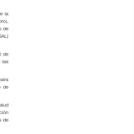
e la
ro),
o de
SAL)
l de
 las
para
e de
alud
ción
s de