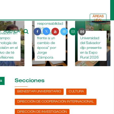
ÁREAS
“La
USAL
responsabilidad
de la
AGENDA
ovación en
universidad
La
campo:
frente a un
Universidad
nología de
cambio de
del Salvador
cisión en el
época” por
dijo presente
tivo de té
Jorge
en la Expo
Misiones
Cámpora
Rural 2026
Secciones
BIENESTAR UNIVERSITARIO
CULTURA
DIRECCIÓN DE COOPERACIÓN INTERNACIONAL
DIRECCIÓN DE INVESTIGACIÓN