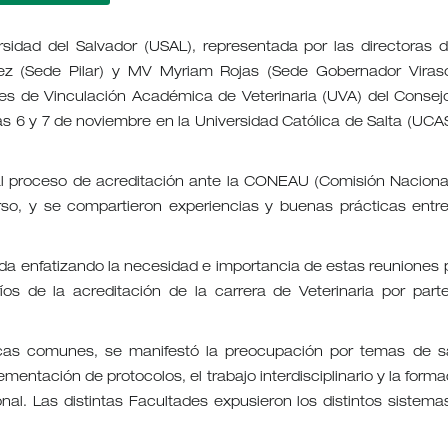
rsidad del Salvador (USAL), representada por las directoras d
rez (Sede Pilar) y MV Myriam Rojas (Sede Gobernador Viraso
des de Vinculación Académica de Veterinaria (UVA) del Consej
as 6 y 7 de noviembre en la Universidad Católica de Salta (UCA
al proceso de acreditación ante la CONEAU (Comisión Naciona
rso, y se compartieron experiencias y buenas prácticas entre
nada enfatizando la necesidad e importancia de estas reuniones 
íos de la acreditación de la carrera de Veterinaria por part
icas comunes, se manifestó la preocupación por temas de s
mentación de protocolos, el trabajo interdisciplinario y la forma
al. Las distintas Facultades expusieron los distintos sistema