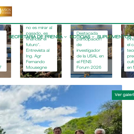
"Apostar por
la educación
agropecuaria
no es mirar al
Main
pasado, es
Destacada
navigation
SECRETARIA DE PRENSA
NOTICIAS
SUPLEMENTOS
financiar el
participación
Inn
futuro".
de
el 
Entrevista al
investigador
tec
Ing. Agr
de la USAL en
pre
Fernando
el FENS
cul
7
Mousegne
Forum 2026
en 