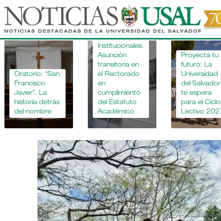
Pasar
al
contenido
Novedades
principal
Institucionales.
Asunción
Proyectá tu
transitoria en
futuro: La
Oratorio: “San
el Rectorado
Universidad
Francisco
en
del Salvador
Javier”. La
cumplimiento
te espera
historia detrás
del Estatuto
para el Ciclo
del nombre
Académico
Lectivo 202