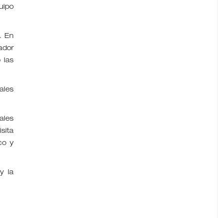
uipo
. En
ador
 las
ales
ales
sita
co y
y la