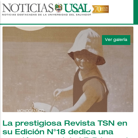
Pasar
al
contenido
principal
La prestigiosa Revista TSN en
su Edición N°18 dedica una