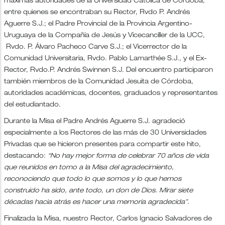
máximas autoridades de la Universidad Católica de Córdoba,
entre quienes se encontraban su Rector, Rvdo P. Andrés
Aguerre S.J.; el Padre Provincial de la Provincia Argentino-
Uruguaya de la Compañía de Jesús y Vicecanciller de la UCC,
Rvdo. P. Álvaro Pacheco Carve S.J.; el Vicerrector de la
Comunidad Universitaria, Rvdo. Pablo Lamarthée S.J., y el Ex-
Rector, Rvdo.P. Andrés Swinnen S.J. Del encuentro participaron
también miembros de la Comunidad Jesuita de Córdoba,
autoridades académicas, docentes, graduados y representantes
del estudiantado.
Durante la Misa el Padre Andrés Aguerre S.J. agradeció
especialmente a los Rectores de las más de 30 Universidades
Privadas que se hicieron presentes para compartir este hito,
destacando:
“No hay mejor forma de celebrar 70 años de vida
que reunidos en torno a la Misa del agradecimiento,
reconociendo que todo lo que somos y lo que hemos
construido ha sido, ante todo, un don de Dios. Mirar siete
décadas hacia atrás es hacer una memoria agradecida”.
Finalizada la Misa, nuestro Rector, Carlos Ignacio Salvadores de