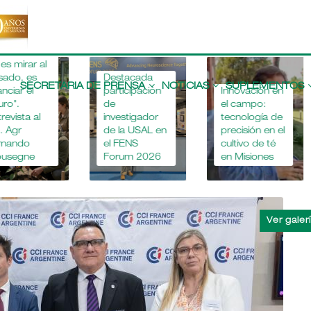
r
n
ia
“L
al
re
Main
Destacada
de 
navigation
SECRETARIA DE PRENSA
NOTICIAS
SUPLEMENTOS
participación
Innovación en
uni
de
el campo:
fre
investigador
tecnología de
ca
de la USAL en
precisión en el
ép
el FENS
cultivo de té
Jo
Forum 2026
en Misiones
Cá