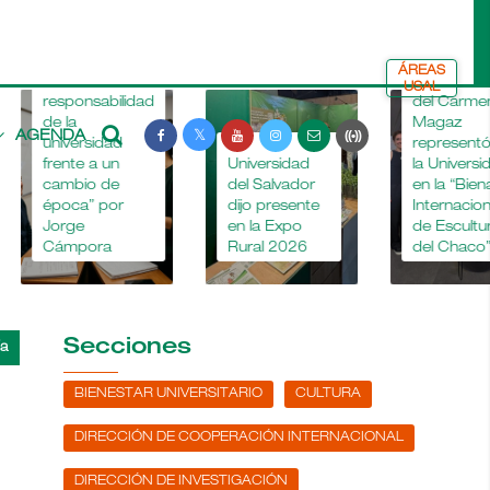
ÁREAS
a
La Dra. María
USAL
sponsabilidad
del Carmen
la
Magaz
AGENDA
versidad
La
representó a
nte a un
Universidad
la Universidad
mbio de
del Salvador
en la “Bienal
oca” por
dijo presente
Internacional
rge
en la Expo
de Esculturas
mpora
Rural 2026
del Chaco”
Secciones
BIENESTAR UNIVERSITARIO
CULTURA
DIRECCIÓN DE COOPERACIÓN INTERNACIONAL
DIRECCIÓN DE INVESTIGACIÓN