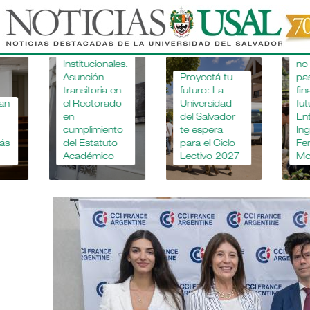
Pasar
al
"Apostar po
la educació
contenido
Novedades
agropecuar
principal
Institucionales.
no es mirar 
Asunción
Proyectá tu
pasado, es
transitoria en
futuro: La
financiar el
el Rectorado
Universidad
futuro".
en
del Salvador
Entrevista al
cumplimiento
te espera
Ing. Agr
del Estatuto
para el Ciclo
Fernando
Académico
Lectivo 2027
Mousegne