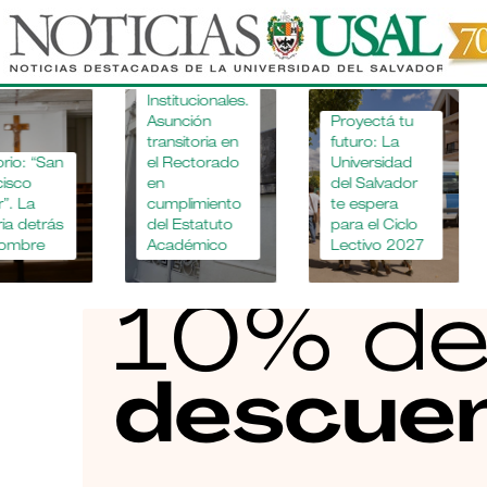
Pasar
al
"Apostar
la educa
contenido
Novedades
agropecu
principal
Institucionales.
no es mir
Asunción
Proyectá tu
pasado,
transitoria en
futuro: La
financiar 
el Rectorado
Universidad
futuro".
en
del Salvador
Entrevist
cumplimiento
te espera
Ing. Agr
del Estatuto
para el Ciclo
Fernand
Académico
Lectivo 2027
Mouseg