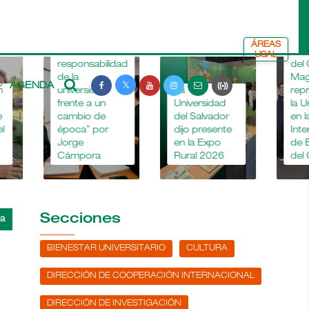
ÁREAS
“La
La Dra. María
USAL
responsabilidad
del Carmen
de la
Magaz
AGENDA
universidad
La
representó a
frente a un
Universidad
la Universidad
cambio de
del Salvador
en la “Bienal
época” por
dijo presente
Internacional
Jorge
en la Expo
de Esculturas
Cámpora
Rural 2026
del Chaco”
Secciones
BIENESTAR UNIVERSITARIO
CULTURA
DIRECCIÓN DE COOPERACIÓN INTERNACIONAL
DIRECCIÓN DE INVESTIGACIÓN