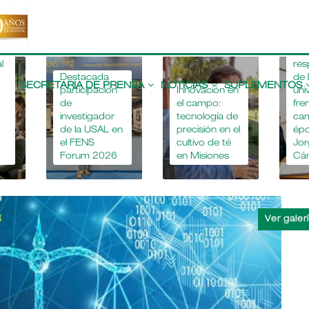
r
n
a
“La
l
res
Main
Destacada
de 
navigation
SECRETARIA DE PRENSA
NOTICIAS
SUPLEMENTOS
participación
Innovación en
uni
de
el campo:
fre
investigador
tecnología de
ca
de la USAL en
precisión en el
épo
el FENS
cultivo de té
Jor
Forum 2026
en Misiones
Cá