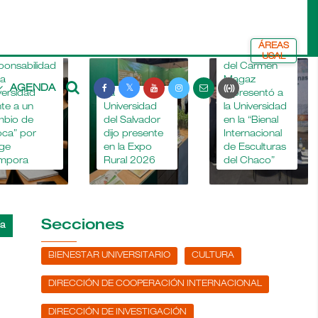
ÁREAS
La Dra. María
USAL
ponsabilidad
del Carmen
la
Magaz
AGENDA
versidad
La
representó a
nte a un
Universidad
la Universidad
mbio de
del Salvador
en la “Bienal
ca” por
dijo presente
Internacional
ge
en la Expo
de Esculturas
mpora
Rural 2026
del Chaco”
Secciones
BIENESTAR UNIVERSITARIO
CULTURA
DIRECCIÓN DE COOPERACIÓN INTERNACIONAL
DIRECCIÓN DE INVESTIGACIÓN