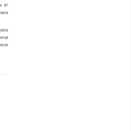
l 9º
para
stre
enal
esús