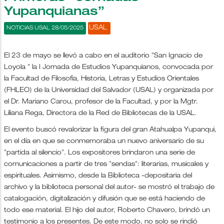
Yupanquianas”
USAL
NOTICIAS USAL 28/05/2025
El 23 de mayo se llevó a cabo en el auditorio "San Ignacio de
Loyola " la I Jornada de Estudios Yupanquianos, convocada por
la Facultad de Filosofía, Historia, Letras y Estudios Orientales
(FHLEO) de la Universidad del Salvador (USAL) y organizada por
el Dr. Mariano Carou, profesor de la Facultad, y por la Mgtr.
Liliana Rega, Directora de la Red de Bibliotecas de la USAL.
El evento buscó revalorizar la figura del gran Atahualpa Yupanqui,
en el día en que se conmemoraba un nuevo aniversario de su
"partida al silencio". Los expositores brindaron una serie de
comunicaciones a partir de tres "sendas": literarias, musicales y
espirituales. Asimismo, desde la Biblioteca -depositaria del
archivo y la biblioteca personal del autor- se mostró el trabajo de
catalogación, digitalización y difusión que se está haciendo de
todo ese material. El hijo del autor, Roberto Chavero, brindó un
testimonio a los presentes. De este modo, no solo se rindió