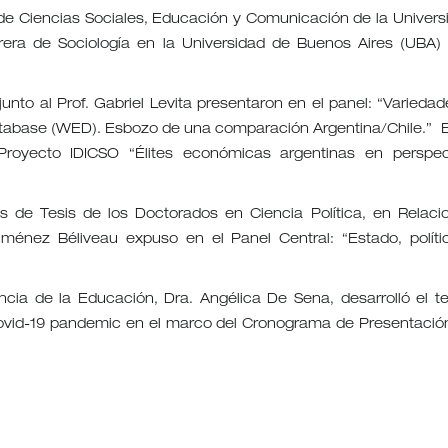
de Ciencias Sociales, Educación y Comunicación de la Univers
rrera de Sociología en la Universidad de Buenos Aires (UBA)
 junto al Prof. Gabriel Levita presentaron en el panel: “Variedad
 Database (WED). Esbozo de una comparación Argentina/Chile.” E
Proyecto IDICSO “Élites económicas argentinas en perspec
s de Tesis de los Doctorados en Ciencia Política, en Relaci
iménez Béliveau expuso en el Panel Central: “Estado, políti
ncia de la Educación, Dra. Angélica De Sena, desarrolló el t
 covid-19 pandemic en el marco del Cronograma de Presentació