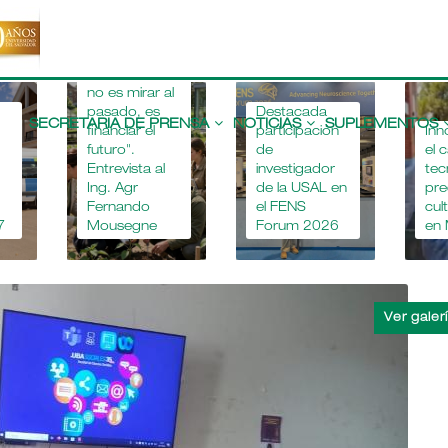
"Apostar por
la educación
agropecuaria
no es mirar al
Main
pasado, es
Destacada
navigation
SECRETARIA DE PRENSA
NOTICIAS
SUPLEMENTOS
financiar el
participación
Inn
futuro".
de
el 
Entrevista al
investigador
tec
Ing. Agr
de la USAL en
pre
Fernando
el FENS
cul
7
Mousegne
Forum 2026
en 