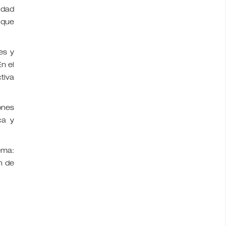
idad
 que
es y
n el
tiva
ones
ca y
ema:
n de