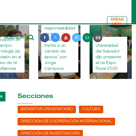
ÁREAS
“La
USAL
responsabilidad
de la
AGENDA
ovación en
universidad
La
campo:
frente a un
Universidad
nología de
cambio de
del Salvador
cisión en el
época” por
dijo presente
tivo de té
Jorge
en la Expo
Misiones
Cámpora
Rural 2026
Secciones
BIENESTAR UNIVERSITARIO
CULTURA
DIRECCIÓN DE COOPERACIÓN INTERNACIONAL
DIRECCIÓN DE INVESTIGACIÓN