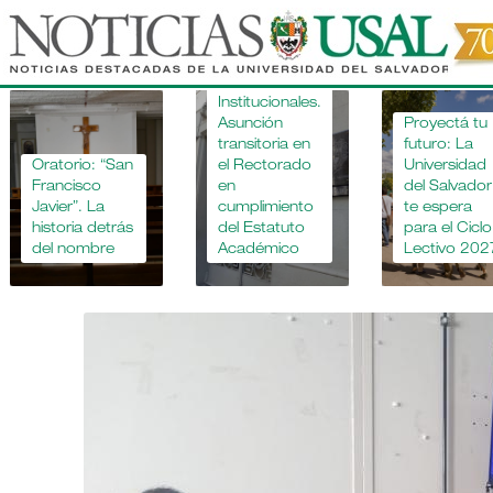
Pasar
al
contenido
Novedades
principal
Institucionales.
Asunción
Proyectá tu
transitoria en
futuro: La
Oratorio: “San
el Rectorado
Universidad
Francisco
en
del Salvador
Javier”. La
cumplimiento
te espera
historia detrás
del Estatuto
para el Ciclo
del nombre
Académico
Lectivo 202