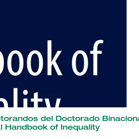
torandos del Doctorado Binacion
l Handbook of Inequality