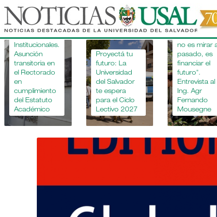
Pasar
al
"Apostar po
la educació
contenido
Novedades
agropecuari
principal
Institucionales.
no es mirar a
Asunción
Proyectá tu
pasado, es
transitoria en
futuro: La
financiar el
el Rectorado
Universidad
futuro".
en
del Salvador
Entrevista al
cumplimiento
te espera
Ing. Agr
del Estatuto
para el Ciclo
Fernando
Académico
Lectivo 2027
Mousegne