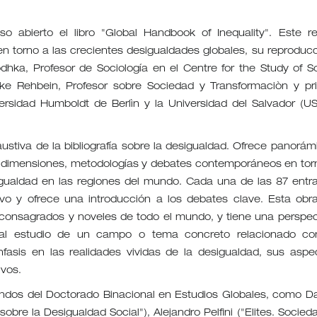
o abierto el libro "Global Handbook of Inequality". Este r
n torno a las crecientes desigualdades globales, su reproducc
dhka, Profesor de Sociología en el Centre for the Study of So
oike Rehbein, Profesor sobre Sociedad y Transformaciòn y pr
rsidad Humboldt de Berlìn y la Universidad del Salvador (US
ustiva de la bibliografía sobre la desigualdad. Ofrece panorám
s, dimensiones, metodologías y debates contemporáneos en tor
igualdad en las regiones del mundo. Cada una de las 87 entr
ivo y ofrece una introducción a los debates clave. Esta obr
 consagrados y noveles de todo el mundo, y tiene una perspec
n al estudio de un campo o tema concreto relacionado co
fasis en las realidades vividas de la desigualdad, sus aspe
ivos.
dos del Doctorado Binacional en Estudios Globales, como Da
sobre la Desigualdad Social"), Alejandro Pelfini ("Elites. Socied