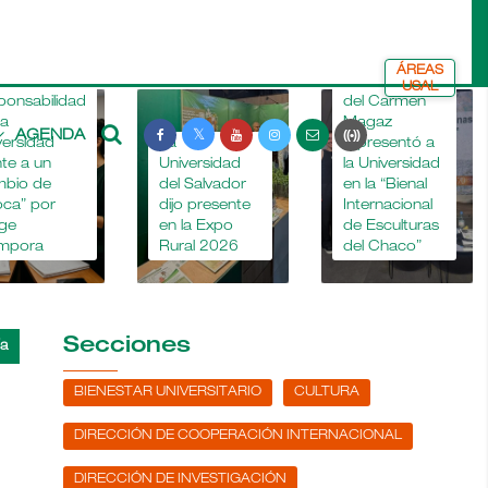
ÁREAS
La Dra. María
USAL
ponsabilidad
del Carmen
la
Magaz
AGENDA
versidad
La
representó a
nte a un
Universidad
la Universidad
mbio de
del Salvador
en la “Bienal
ca” por
dijo presente
Internacional
ge
en la Expo
de Esculturas
mpora
Rural 2026
del Chaco”
Secciones
BIENESTAR UNIVERSITARIO
CULTURA
DIRECCIÓN DE COOPERACIÓN INTERNACIONAL
DIRECCIÓN DE INVESTIGACIÓN