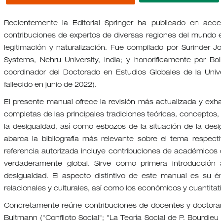
Recientemente la Editorial Springer ha publicado en acces
contribuciones de expertos de diversas regiones del mundo e
legitimación y naturalización. Fue compilado por Surinder Jo
Systems, Nehru University, India; y honorìficamente por B
coordinador del Doctorado en Estudios Globales de la Unive
fallecido en junio de 2022).
El presente manual ofrece la revisión más actualizada y exha
completas de las principales tradiciones teóricas, concepto
la desigualdad, así como esbozos de la situación de la des
abarca la bibliografía más relevante sobre el tema respect
referencia autorizada incluye contribuciones de académicos
verdaderamente global. Sirve como primera introducció
desigualdad. El aspecto distintivo de este manual es su én
relacionales y culturales, así como los económicos y cuantitat
Concretamente reúne contribuciones de docentes y doctoran
Bultmann ("Conflicto Social"; "La Teoría Social de P. Bourdieu 