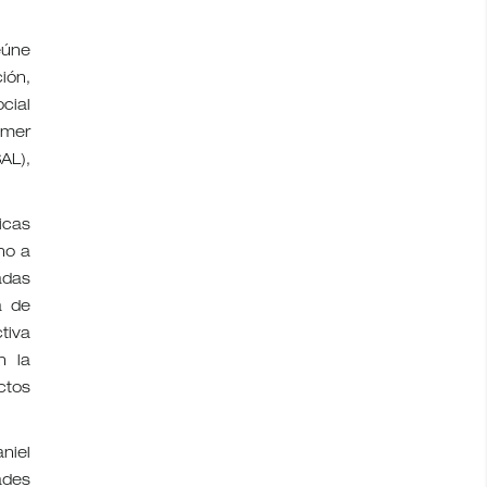
eúne
ión,
cial
imer
AL),
icas
no a
adas
a de
tiva
n la
ctos
niel
ades