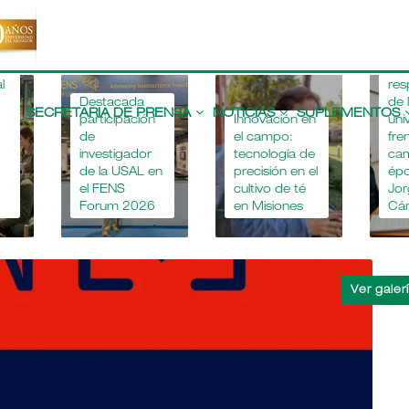
r
n
a
“La
l
res
Main
Destacada
de 
navigation
SECRETARIA DE PRENSA
NOTICIAS
SUPLEMENTOS
participación
Innovación en
uni
de
el campo:
fre
investigador
tecnología de
ca
de la USAL en
precisión en el
épo
el FENS
cultivo de té
Jor
Forum 2026
en Misiones
Cá