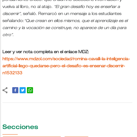
pensamiento crítico: que el alumno seleccione información y
vuelva al libro, no al atajo.
“El gran desafío hoy es enseñar a
discernir”
, señaló. Remarcó en un mensaje a los estudiantes
señalando:
“Que crean en ellos mismos, que el aprendizaje es el
camino y la vocación se construye, no aparece de un día para
otro”
.
Leer y ver nota completa en el enlace MDZ:
https://www.mdzol.com/sociedad/romina-cavalli-la-inteligencia-
artificial-llego-quedarse-pero-el-desafio-es-ensenar-discernir-
n1532133
Secciones