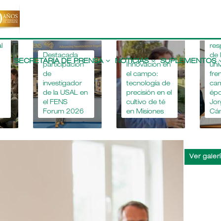
r
n
a
“La
l
res
Main
Destacada
de 
navigation
SECRETARIA DE PRENSA
NOTICIAS
SUPLEMENTOS
participación
Innovación en
uni
de
el campo:
fre
investigador
tecnología de
ca
de la USAL en
precisión en el
épo
el FENS
cultivo de té
Jor
Forum 2026
en Misiones
Cá