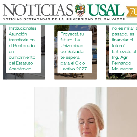
Pasar
al
"Apostar po
la educació
contenido
Novedades
agropecuari
principal
Institucionales.
no es mirar a
Asunción
Proyectá tu
pasado, es
transitoria en
futuro: La
financiar el
el Rectorado
Universidad
futuro".
en
del Salvador
Entrevista al
cumplimiento
te espera
Ing. Agr
del Estatuto
para el Ciclo
Fernando
Académico
Lectivo 2027
Mousegne