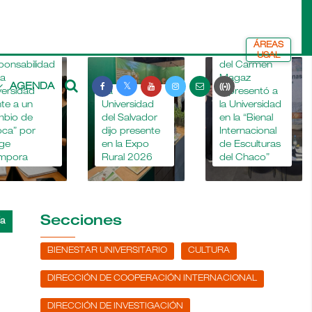
ÁREAS
La Dra. María
USAL
ponsabilidad
del Carmen
la
Magaz
AGENDA
versidad
La
representó a
nte a un
Universidad
la Universidad
mbio de
del Salvador
en la “Bienal
ca” por
dijo presente
Internacional
ge
en la Expo
de Esculturas
mpora
Rural 2026
del Chaco”
Secciones
BIENESTAR UNIVERSITARIO
CULTURA
DIRECCIÓN DE COOPERACIÓN INTERNACIONAL
DIRECCIÓN DE INVESTIGACIÓN