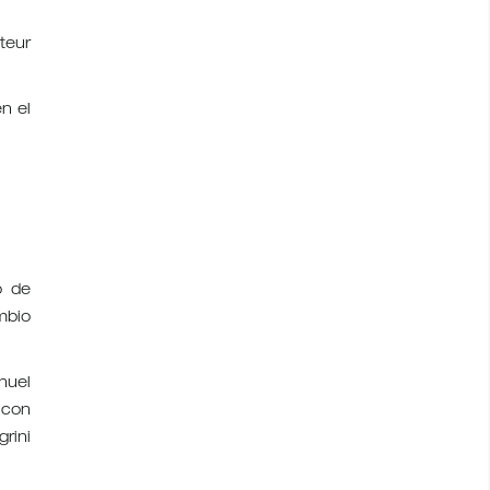
teur
n el
o de
mbio
huel
 con
rini