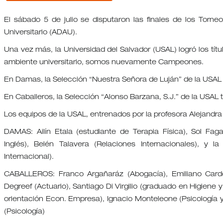
El sábado 5 de julio se disputaron las finales de los Torn
Universitario (ADAU).
Una vez más, la Universidad del Salvador (USAL) logró los tí
ambiente universitario, somos nuevamente Campeones.
En Damas, la Selección “Nuestra Señora de Luján” de la USAL 
En Caballeros, la Selección “Alonso Barzana, S.J.” de la USAL 
Los equipos de la USAL, entrenados por la profesora Alejandra 
DAMAS: Ailín Etala (estudiante de Terapia Física), Sol Faga 
Inglés), Belén Talavera (Relaciones Internacionales), y 
Internacional).
CABALLEROS: Franco Argañaráz (Abogacía), Emiliano Cardoz
Degreef (Actuario), Santiago Di Virgilio (graduado en Higie
orientación Econ. Empresa), Ignacio Monteleone (Psicología y
(Psicología)