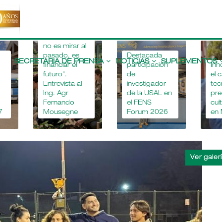
"Apostar por
la educación
agropecuaria
no es mirar al
Main
pasado, es
Destacada
navigation
SECRETARIA DE PRENSA
NOTICIAS
SUPLEMENTOS
financiar el
participación
Inn
futuro".
de
el 
Entrevista al
investigador
tec
Ing. Agr
de la USAL en
pre
Fernando
el FENS
cul
7
Mousegne
Forum 2026
en 