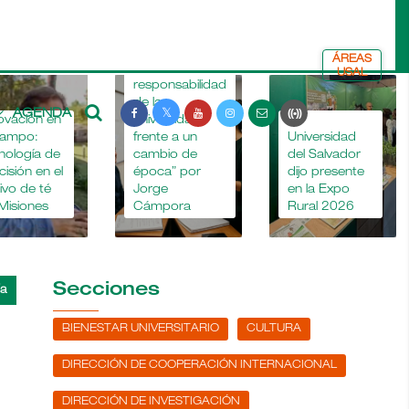
ÁREAS
“La
USAL
responsabilidad
de la
AGENDA
ovación en
universidad
La
campo:
frente a un
Universidad
nología de
cambio de
del Salvador
cisión en el
época” por
dijo presente
tivo de té
Jorge
en la Expo
Misiones
Cámpora
Rural 2026
Secciones
BIENESTAR UNIVERSITARIO
CULTURA
DIRECCIÓN DE COOPERACIÓN INTERNACIONAL
DIRECCIÓN DE INVESTIGACIÓN