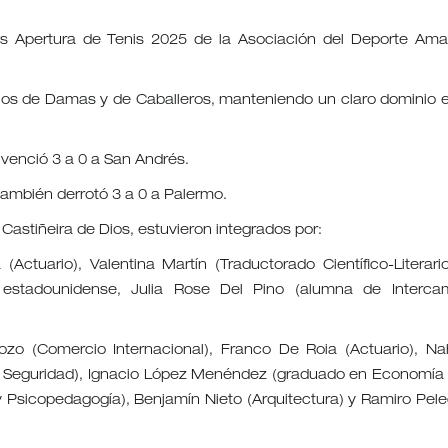
eos Apertura de Tenis 2025 de la Asociación del Deporte Ama
tulos de Damas y de Caballeros, manteniendo un claro dominio e
venció 3 a 0 a San Andrés.
también derrotó 3 a 0 a Palermo.
Castiñeira de Dios, estuvieron integrados por:
(Actuario), Valentina Martín (Traductorado Científico-Literari
la estadounidense, Julia Rose Del Pino (alumna de Interca
o (Comercio Internacional), Franco De Roia (Actuario), Na
ne y Seguridad), Ignacio López Menéndez (graduado en Economía
 Psicopedagogía), Benjamín Nieto (Arquitectura) y Ramiro Peleg