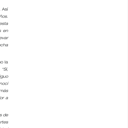
 Así
ños.
esta
s en
levar
ucha
o la
:
“Sí,
iguo
nocí
 más
or a
s de
rtes