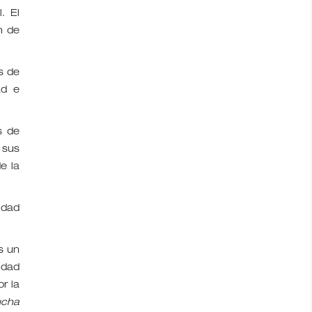
. El
n de
s de
ad e
s de
 sus
e la
idad
s un
idad
r la
ucha