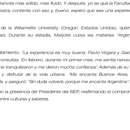
francés más sólido, más fluido. Y después, yo se que la Faculta
estoy contenta con eso y, bueno, espero que sea una experie
de la Willamette University (Oregon, Estados Unidos), quie
ad. Durante su estadía, Marjorie cursa las materias "Argen
cibimiento:
"La experiencia es muy buena. Flavio Virgara y Gabr
nsultas. En febrero, durante mi primer mes, me sentía nervio
 me tranquilizaron y me dieron mucha confianza".Además de su 
 y disfrutar de la vida urbana. "Me encanta Buenos Aires,
a, y aseguró: "Sin duda volveré, porque me encanta Argentina".
eron la presencia del Presidente del ISEP, reafirmando el compro
entre culturas y saberes.