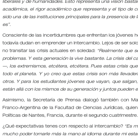
liberales y de humanidades. Esto representa una visión bastan
académica, el rigor académico que representa y el tipo de c
sido una de las instituciones principales para la presencia de
es”.
Consciente de las incertidumbres que enfrentan los jóvenes ho
todavía dudan en emprender un Intercambio. Lejos de ser solo
no transitar las crisis actuales en soledad:
“Realmente que se
problemas. Y esta generación la vive bastante. La crisis del ca
—, los extremismos, etcétera, etcétera. Pues estas crisis que 
todo el planeta. Y yo creo que estas crisis son más llevade
otros. Y para los estudiantes jóvenes que vayan, que salgan
están allá con los mismos de su generación y juntos pueden 
Asimismo, la Secretaría de Prensa dialogó también con Mar
Franco-Argentina de la Facultad de Ciencias Jurídicas, quien
Políticas de Nantes, Francia, durante el segundo cuatrimestre
¿Qué expectativas tenes con respecto al intercambio?
“Es m
mucho poder tomarle más la mano al idioma durante mi estadí