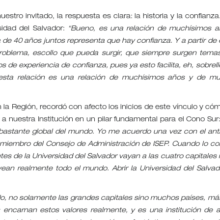
tro invitado, la respuesta es clara: la historia y la confianza.
sidad del Salvador:
“Bueno, es una relación de muchísimos a
de 40 años juntos representa que hay confianza. Y a partir de 
problema, escollo que pueda surgir, que siempre surgen tema
os de experiencia de confianza, pues ya esto facilita, eh, sobrel
 esta relación es una relación de muchísimos años y de m
 la Región, recordó con afecto los inicios de este vínculo y cóm
 a nuestra Institución en un pilar fundamental para el Cono Sur
 bastante global del mundo. Yo me acuerdo una vez con el ant
 miembro del Consejo de Administración de ISEP. Cuando lo co
tes de la Universidad del Salvador vayan a las cuatro capitales
ean realmente todo el mundo. Abrir la Universidad del Salvad
do, no solamente las grandes capitales sino muchos países, má
encarnan estos valores realmente, y es una institución de a