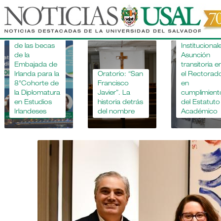
Pasar
al
contenido
Ganadores
Novedades
principal
de las becas
Institucional
de la
Asunción
Embajada de
transitoria e
Irlanda para la
Oratorio: “San
el Rectorad
8°Cohorte de
Francisco
en
la Diplomatura
Javier”. La
cumplimient
en Estudios
historia detrás
del Estatuto
Irlandeses
del nombre
Académico