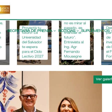
"Apostar por
la educación
agropecuaria
es.
no es mirar al
Main
Proyectá tu
pasado, es
De
navigation
SECRETARIA DE PRENSA
NOTICIAS
SUPLEMENTOS
n
futuro: La
financiar el
par
o
Universidad
futuro".
de
del Salvador
Entrevista al
inv
o
te espera
Ing. Agr
de 
para el Ciclo
Fernando
el 
Lectivo 2027
Mousegne
Fo