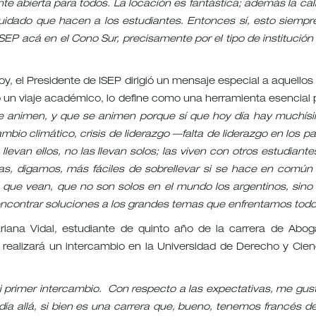
te abierta para todos. La locación es fantástica; además la cal
uidado que hacen a los estudiantes. Entonces sí, esto siempr
 ISEP acá en el Cono Sur, precisamente por el tipo de institución
y, el Presidente de ISEP dirigió un mensaje especial a aquellos
 un viaje académico, lo define como una herramienta esencial 
 animen, y que se animen porque sí que hoy día hay muchís
mbio climático, crisis de liderazgo —falta de liderazgo en los pa
llevan ellos, no las llevan solos; las viven con otros estudiante
ras, digamos, más fáciles de sobrellevar si se hace en común
, que vean, que no son solos en el mundo los argentinos, sino
encontrar soluciones a los grandes temas que enfrentamos todo
iana Vidal, estudiante de quinto año de la carrera de Abog
 realizará un intercambio en la Universidad de Derecho y Cien
.
i primer intercambio. Con respecto a las expectativas, me gust
a allá, si bien es una carrera que, bueno, tenemos francés d