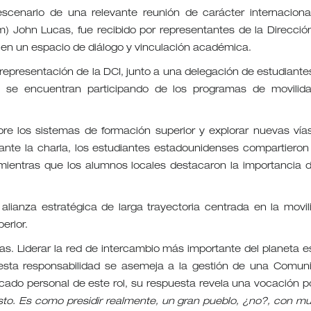
escenario de una relevante reunión de carácter internacional
) John Lucas, fue recibido por representantes de la Direcció
 en un espacio de diálogo y vinculación académica.
n representación de la DCI, junto a una delegación de estudiante
s se encuentran participando de los programas de movilid
sobre los sistemas de formación superior y explorar nuevas vía
rante la charla, los estudiantes estadounidenses compartieron
mientras que los alumnos locales destacaron la importancia d
alianza estratégica de larga trayectoria centrada en la movil
erior.
s. Liderar la red de intercambio más importante del planeta e
o, esta responsabilidad se asemeja a la gestión de una Comun
ificado personal de este rol, su respuesta revela una vocación po
sto. Es como presidir realmente, un gran pueblo, ¿no?, con m