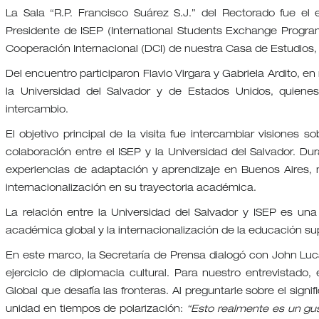
La Sala “R.P. Francisco Suárez S.J.” del Rectorado fue el 
Presidente de ISEP (International Students Exchange Program
Cooperación Internacional (DCI) de nuestra Casa de Estudios,
Del encuentro participaron Flavio Virgara y Gabriela Ardito, e
la Universidad del Salvador y de Estados Unidos, quiene
intercambio.
El objetivo principal de la visita fue intercambiar visiones 
colaboración entre el ISEP y la Universidad del Salvador. Du
experiencias de adaptación y aprendizaje en Buenos Aires, 
internacionalización en su trayectoria académica.
La relación entre la Universidad del Salvador y ISEP es una 
académica global y la internacionalización de la educación sup
En este marco, la Secretaría de Prensa dialogó con John Luca
ejercicio de diplomacia cultural. Para nuestro entrevistad
Global que desafía las fronteras. Al preguntarle sobre el sign
unidad en tiempos de polarización:
“Esto realmente es un gu