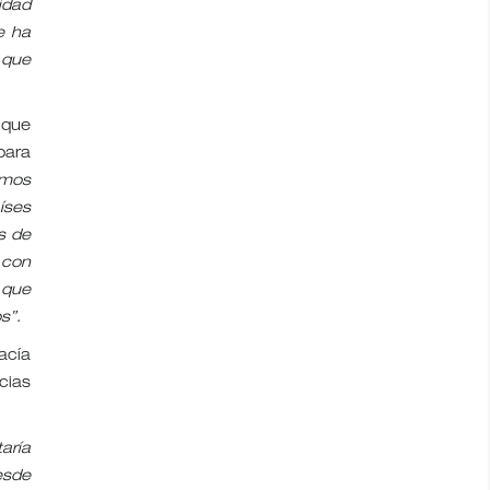
idad
e ha
 que
 que
para
imos
íses
s de
 con
 que
s”.
acía
cias
aría
esde