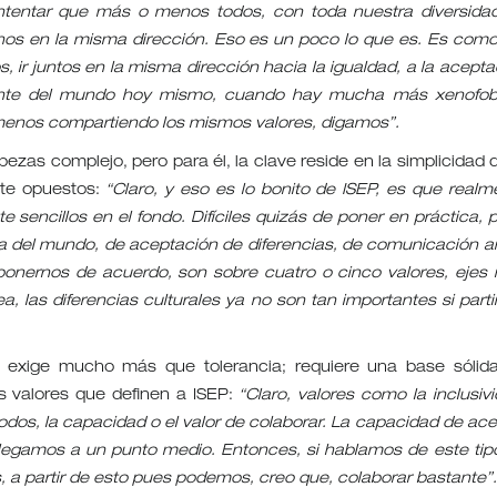
ntentar que más o menos todos, con toda nuestra diversida
os en la misma dirección. Eso es un poco lo que es. Es como
, ir juntos en la misma dirección hacia la igualdad, a la acepta
riente del mundo hoy mismo, cuando hay mucha más xenofob
 menos compartiendo los mismos valores, digamos”.
ezas complejo, pero para él, la clave reside en la simplicidad d
te opuestos:
“Claro, y eso es lo bonito de ISEP, es que realm
encillos en el fondo. Difíciles quizás de poner en práctica, p
na del mundo, de aceptación de diferencias, de comunicación a
ponernos de acuerdo, son sobre cuatro o cinco valores, ejes
, las diferencias culturales ya no son tan importantes si part
as exige mucho más que tolerancia; requiere una base sólid
os valores que definen a ISEP:
“Claro, valores como la inclusivi
odos, la capacidad o el valor de colaborar. La capacidad de ace
llegamos a un punto medio. Entonces, si hablamos de este tip
, a partir de esto pues podemos, creo que, colaborar bastante”.