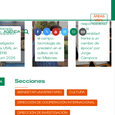
ÁREAS
“La
USAL
responsabilidad
stacada
de la
AGENDA
ticipación
Innovación en
universidad
el campo:
frente a un
estigador
tecnología de
cambio de
la USAL en
precisión en el
época” por
FENS
cultivo de té
Jorge
rum 2026
en Misiones
Cámpora
Secciones
BIENESTAR UNIVERSITARIO
CULTURA
DIRECCIÓN DE COOPERACIÓN INTERNACIONAL
DIRECCIÓN DE INVESTIGACIÓN