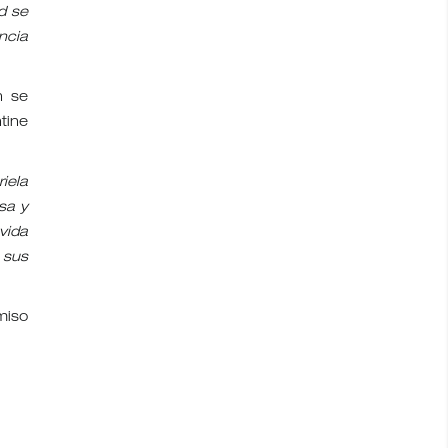
d se
ncia
n se
tine
iela
sa y
vida
 sus
miso