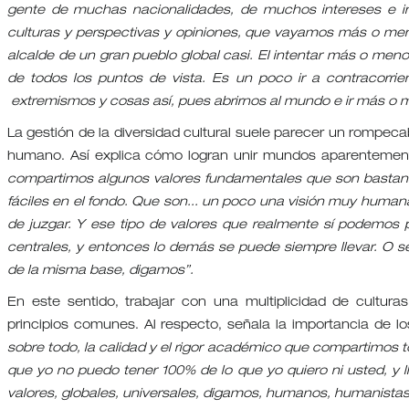
gente de muchas nacionalidades, de muchos intereses e i
culturas y perspectivas y opiniones, que vayamos más o men
alcalde de un gran pueblo global casi. El intentar más o menos
de todos los puntos de vista. Es un poco ir a contracor
extremismos y cosas así, pues abrirnos al mundo e ir más o
La gestión de la diversidad cultural suele parecer un rompecab
humano. Así explica cómo logran unir mundos aparentemen
compartimos algunos valores fundamentales que son bastante s
fáciles en el fondo. Que son... un poco una visión muy huma
de juzgar. Y ese tipo de valores que realmente sí podemos 
centrales, y entonces lo demás se puede siempre llevar. O sea
de la misma base, digamos”.
En este sentido, trabajar con una multiplicidad de cultur
principios comunes. Al respecto, señala la importancia de l
sobre todo, la calidad y el rigor académico que compartimos t
que yo no puedo tener 100% de lo que yo quiero ni usted, y 
valores, globales, universales, digamos, humanos, humanistas