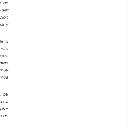
d de
 ser
ción
ia y
e lo
ente
ero,
ntes
 muy
imos
a de
dad,
ptar
o de