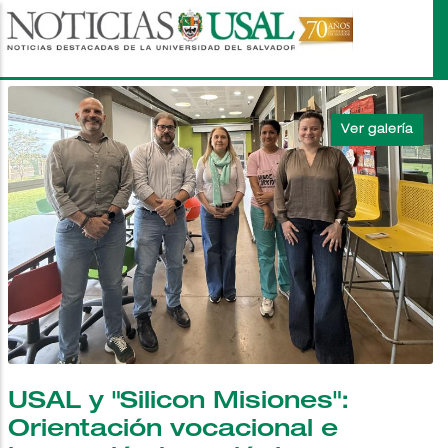
Pasar
al
contenido
principal
USAL y "Silicon Misiones":
Orientación vocacional e