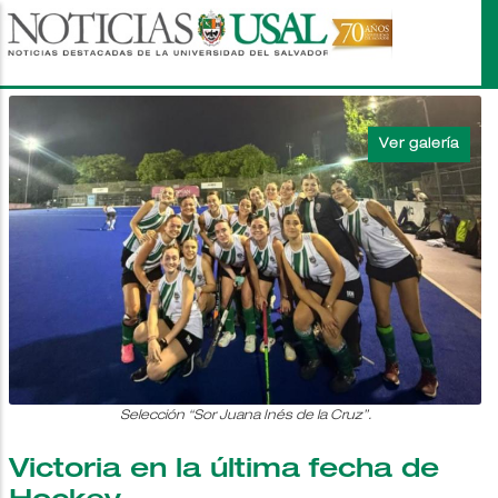
Pasar
al
contenido
principal
Selección “Sor Juana Inés de la Cruz”.
Victoria en la última fecha de