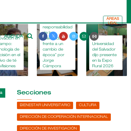
ÁREAS
“La
USAL
responsabilidad
de la
AGENDA
ovación en
universidad
La
campo:
frente a un
Universidad
nología de
cambio de
del Salvador
cisión en el
época” por
dijo presente
tivo de té
Jorge
en la Expo
Misiones
Cámpora
Rural 2026
Secciones
BIENESTAR UNIVERSITARIO
CULTURA
DIRECCIÓN DE COOPERACIÓN INTERNACIONAL
DIRECCIÓN DE INVESTIGACIÓN