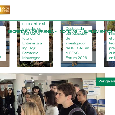
"Apostar por
la educación
agropecuaria
no es mirar al
Main
pasado, es
Destacada
navigation
SECRETARIA DE PRENSA
NOTICIAS
SUPLEMENTOS
financiar el
participación
Inn
futuro".
de
el 
Entrevista al
investigador
tec
Ing. Agr
de la USAL en
pre
Fernando
el FENS
cul
7
Mousegne
Forum 2026
en 