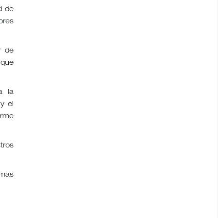
d de
ores
r de
 que
a la
y el
orme
tros
imas