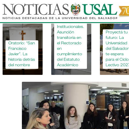
Pasar
al
contenido
Novedades
principal
Institucionales.
Asunción
Proyectá tu
transitoria en
futuro: La
Oratorio: “San
el Rectorado
Universidad
Francisco
en
del Salvador
Javier”. La
cumplimiento
te espera
historia detrás
del Estatuto
para el Ciclo
del nombre
Académico
Lectivo 202