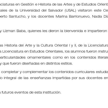
ciaturas en Gestión e Historia de las Artes y de Estudios Orient
ntales de la Universidad del Salvador (USAL) visitaron este Ce
lberto Santucho, y los docentes Marina Barrionuevo, Nadia Dí
 y Uzman Baba, quienes les dieron la bienvenida e impartieron
istoria del Arte y la Cultura Oriental I y II, de la Licenciatur
 la Licenciatura en Estudios Orientales, los alumnos fueron instr
 particularidades ornamentales como en los contenidos literal
y que fueron diseñadas en distintos estilos.
n completar y complementar los contenidos curriculares estudi
o integral de las enseñanzas impartidas por sus docentes en
 futuros eventos de esta institución.