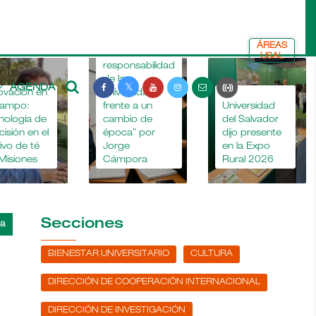
ÁREAS
“La
USAL
responsabilidad
de la
AGENDA
ovación en
universidad
La
campo:
frente a un
Universidad
nología de
cambio de
del Salvador
cisión en el
época” por
dijo presente
tivo de té
Jorge
en la Expo
Misiones
Cámpora
Rural 2026
Secciones
BIENESTAR UNIVERSITARIO
CULTURA
DIRECCIÓN DE COOPERACIÓN INTERNACIONAL
DIRECCIÓN DE INVESTIGACIÓN