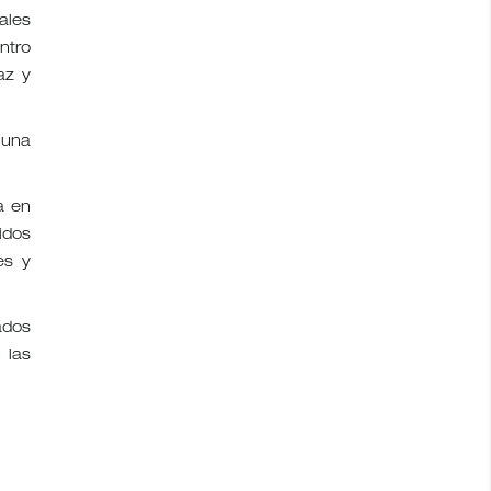
ales
ntro
az y
 una
a en
uidos
es y
ados
 las