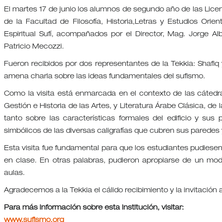
El martes 17 de junio los alumnos de segundo año de las Licen
de la Facultad de Filosofía, Historia,Letras y Estudios Orie
Espiritual Sufí, acompañados por el Director, Mag. Jorge A
Patricio Mecozzi.
Fueron recibidos por dos representantes de la Tekkia: Shafiq
amena charla sobre las ideas fundamentales del sufismo.
Como la visita está enmarcada en el contexto de las cátedras H
Gestión e Historia de las Artes, y Literatura Árabe Clásica, de
tanto sobre las características formales del edificio y sus
simbólicos de las diversas caligrafías que cubren sus paredes 
Esta visita fue fundamental para que los estudiantes pudiese
en clase. En otras palabras, pudieron apropiarse de un mod
aulas.
Agradecemos a la Tekkia el cálido recibimiento y la invitación a
Para más información sobre esta institución, visitar:
www.sufismo.org