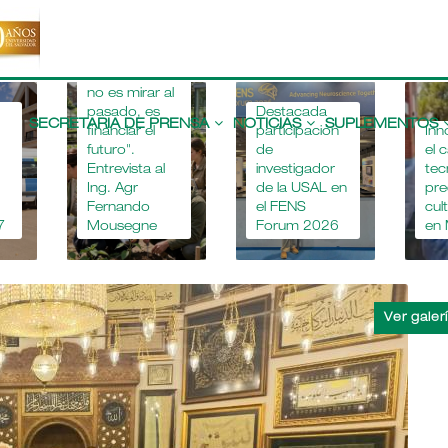
"Apostar por
la educación
agropecuaria
no es mirar al
Main
pasado, es
Destacada
navigation
SECRETARIA DE PRENSA
NOTICIAS
SUPLEMENTOS
financiar el
participación
Inn
futuro".
de
el 
Entrevista al
investigador
tec
Ing. Agr
de la USAL en
pre
Fernando
el FENS
cul
7
Mousegne
Forum 2026
en 