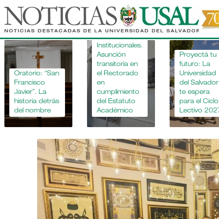
Pasar
al
contenido
Novedades
principal
Institucionales.
Asunción
Proyectá tu
transitoria en
futuro: La
Oratorio: “San
el Rectorado
Universidad
Francisco
en
del Salvador
Javier”. La
cumplimiento
te espera
historia detrás
del Estatuto
para el Ciclo
del nombre
Académico
Lectivo 202