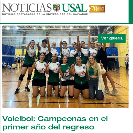
Pasar
al
contenido
principal
Voleibol: Campeonas en el
primer año del regreso