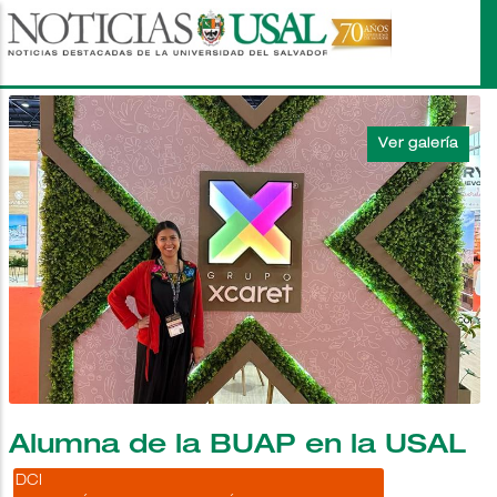
Pasar
al
contenido
principal
Alumna de la BUAP en la USAL
DCI