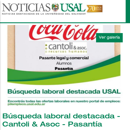
Pasar
al
contenido
principal
Búsqueda laboral destacada -
Cantoli & Asoc - Pasantía