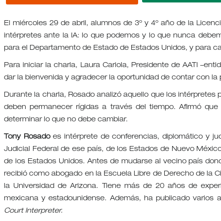
El miércoles 29 de abril, alumnos de 3º y 4º año de la Licenc
intérpretes ante la IA: lo que podemos y lo que nunca debe
para el Departamento de Estado de Estados Unidos, y para ca
Para iniciar la charla, Laura Cariola, Presidente de AATI –ent
dar la bienvenida y agradecer la oportunidad de contar con la 
Durante la charla, Rosado analizó aquello que los intérpretes
deben permanecer rígidas a través del tiempo. Afirmó que 
determinar lo que no debe cambiar.
Tony Rosado
es intérprete de conferencias, diplomático y ju
Judicial Federal de ese país, de los Estados de Nuevo Méxi
de los Estados Unidos. Antes de mudarse al vecino país don
recibió como abogado en la Escuela Libre de Derecho de la Ci
la Universidad de Arizona. Tiene más de 20 años de experie
mexicana y estadounidense. Además, ha publicado varios artí
Court Interpreter.