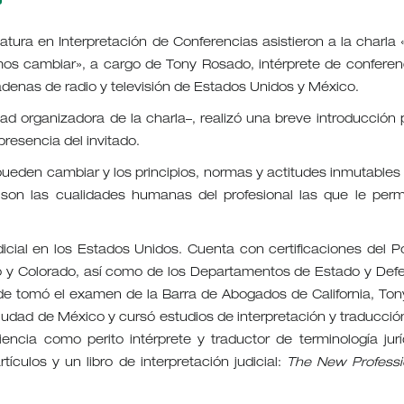
iatura en Interpretación de Conferencias asistieron a la charla 
mos cambiar», a cargo de Tony Rosado, intérprete de conferen
denas de radio y televisión de Estados Unidos y México.
idad organizadora de la charla–, realizó una breve introducción 
presencia del invitado.
 pueden cambiar y los principios, normas y actitudes inmutables
son las cualidades humanas del profesional las que le perm
dicial en los Estados Unidos. Cuenta con certificaciones del P
co y Colorado, así como de los Departamentos de Estado y Def
de tomó el examen de la Barra de Abogados de California, Ton
udad de México y cursó estudios de interpretación y traducció
ncia como perito intérprete y traductor de terminología jurí
culos y un libro de interpretación judicial:
The New Professi