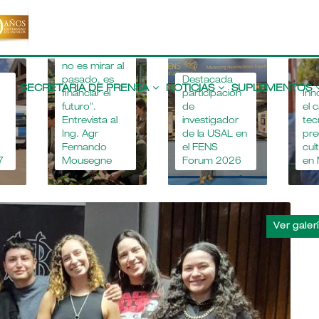
"Apostar por
la educación
agropecuaria
no es mirar al
Main
pasado, es
Destacada
navigation
SECRETARIA DE PRENSA
NOTICIAS
SUPLEMENTOS
financiar el
participación
Inn
futuro".
de
el 
Entrevista al
investigador
tec
Ing. Agr
de la USAL en
pre
Fernando
el FENS
cul
7
Mousegne
Forum 2026
en 