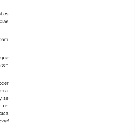
«Los
cias
para
 que
iten
oder
ensa
y se
n en
dica
onal