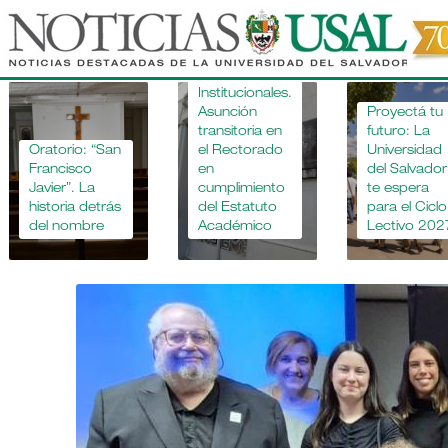
Pasar
al
contenido
Novedades
principal
Institucionales.
Asunción
Proyectá tu
transitoria en
futuro: La
Oratorio: “San
el Rectorado
Universidad
Francisco
en
del Salvador
Javier”. La
cumplimiento
te espera
historia detrás
del Estatuto
para el Ciclo
del nombre
Académico
Lectivo 202