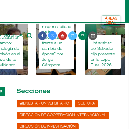
ÁREAS
“La
USAL
responsabilidad
de la
AGENDA
ovación en
universidad
La
campo:
frente a un
Universidad
nología de
cambio de
del Salvador
cisión en el
época” por
dijo presente
tivo de té
Jorge
en la Expo
Misiones
Cámpora
Rural 2026
Secciones
BIENESTAR UNIVERSITARIO
CULTURA
DIRECCIÓN DE COOPERACIÓN INTERNACIONAL
DIRECCIÓN DE INVESTIGACIÓN