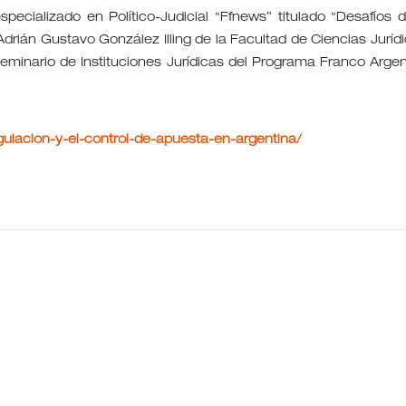
pecializado en Político-Judicial “Ffnews” titulado “Desafíos d
Adrián Gustavo González Illing de la Facultad de Ciencias Jurídi
Seminario de Instituciones Jurídicas del Programa Franco Argen
egulacion-y-el-control-de-apuesta-en-argentina/