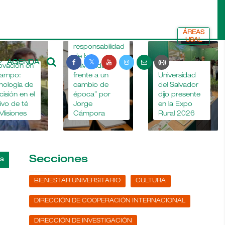
ÁREAS
“La
USAL
responsabilidad
de la
AGENDA
ovación en
universidad
La
campo:
frente a un
Universidad
nología de
cambio de
del Salvador
cisión en el
época” por
dijo presente
tivo de té
Jorge
en la Expo
Misiones
Cámpora
Rural 2026
Secciones
BIENESTAR UNIVERSITARIO
CULTURA
DIRECCIÓN DE COOPERACIÓN INTERNACIONAL
DIRECCIÓN DE INVESTIGACIÓN