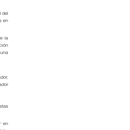
 del
s en
e la
ción
 una
dor,
ador
stas
r en