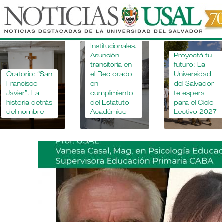
Pasar
al
"Apostar 
la educac
contenido
Novedades
agropecua
principal
Institucionales.
no es mira
Asunción
Proyectá tu
pasado, e
transitoria en
futuro: La
financiar e
el Rectorado
Universidad
futuro".
en
del Salvador
Entrevista
cumplimiento
te espera
Ing. Agr
del Estatuto
para el Ciclo
Fernando
Académico
Lectivo 2027
Mousegn