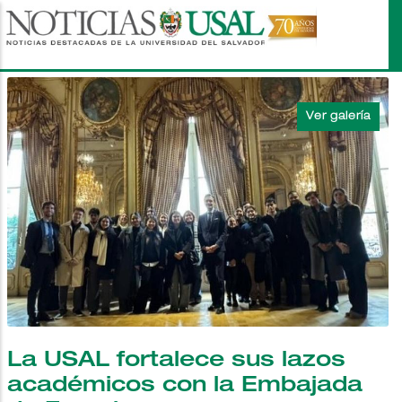
Pasar
al
contenido
principal
La USAL fortalece sus lazos
académicos con la Embajada