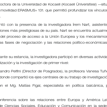
doctora de la Universidad de Kocaeli (Kocaeli Üniversitesi) —sit
movilidad ERASMUS+ 131. que permitió profundizar los vínculo
.
tó con la presencia de la investigadora İrem Nart, asistent
uciones más prestigiosas de su país. Nart se encuentra actualm
cto del proceso de acceso a la Unión Europea y los mecanismo
as fases de negociación y las relaciones político-económicas
te su estancia, la investigadora participó en diversas activid
ación y la investigación de primer nivel:
jandro Pelfini (Director de Posgrados), la profesora Vanesa Tuñ
donde compartió los ejes centrales de su trabajo de investigaci
 el Mg. Matías Figal, especialista en política balcánica, 
ferencia sobre las relaciones entre Europa y América Lat
de Ciencias Sociales, Educación y Comunicación en la sede