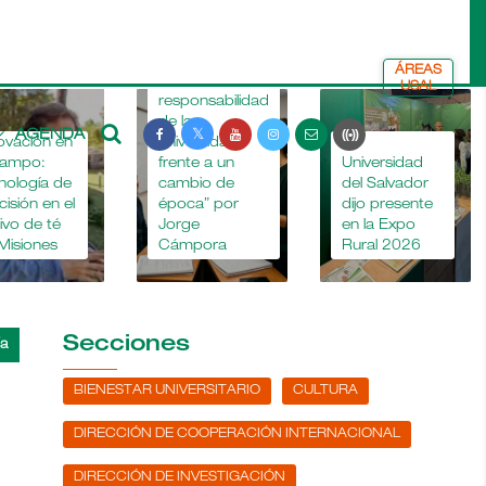
ÁREAS
“La
USAL
responsabilidad
de la
AGENDA
ovación en
universidad
La
campo:
frente a un
Universidad
nología de
cambio de
del Salvador
cisión en el
época” por
dijo presente
tivo de té
Jorge
en la Expo
Misiones
Cámpora
Rural 2026
Secciones
BIENESTAR UNIVERSITARIO
CULTURA
DIRECCIÓN DE COOPERACIÓN INTERNACIONAL
DIRECCIÓN DE INVESTIGACIÓN