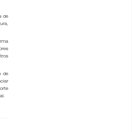
a de
ura,
irma
ores
tros
n de
ciar
orte
al.