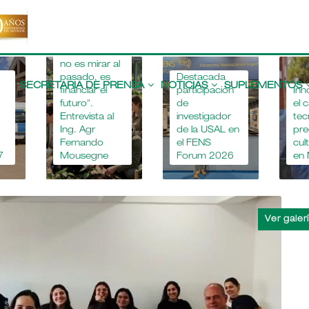
"Apostar por
la educación
agropecuaria
no es mirar al
Main
pasado, es
Destacada
navigation
SECRETARIA DE PRENSA
NOTICIAS
SUPLEMENTOS
financiar el
participación
Inn
futuro".
de
el 
Entrevista al
investigador
tec
Ing. Agr
de la USAL en
pre
Fernando
el FENS
cul
7
Mousegne
Forum 2026
en 