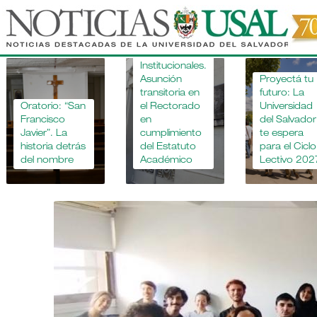
Pasar
al
contenido
Novedades
principal
Institucionales.
Asunción
Proyectá tu
transitoria en
futuro: La
Oratorio: “San
el Rectorado
Universidad
Francisco
en
del Salvador
Javier”. La
cumplimiento
te espera
historia detrás
del Estatuto
para el Ciclo
del nombre
Académico
Lectivo 202