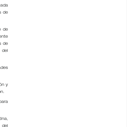
uada
s de
e de
ente
s de
 del
ades
ón y
ón.
para
ina,
 del