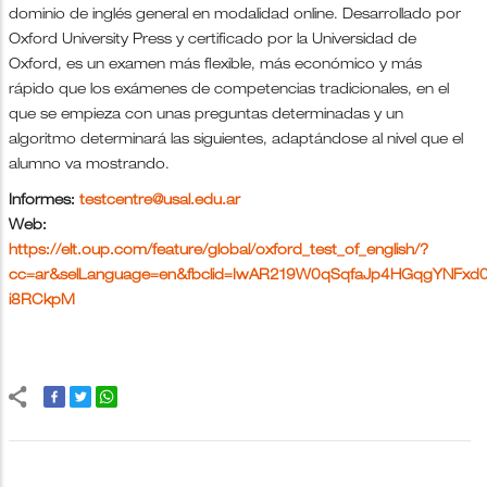
dominio de inglés general en modalidad online. Desarrollado por
Oxford University Press y certificado por la Universidad de
Oxford, es un examen más flexible, más económico y más
rápido que los exámenes de competencias tradicionales, en el
que se empieza con unas preguntas determinadas y un
algoritmo determinará las siguientes, adaptándose al nivel que el
alumno va mostrando.
Informes:
testcentre@usal.edu.ar
Web:
https://elt.oup.com/feature/global/oxford_test_of_english/?
cc=ar&selLanguage=en&fbclid=IwAR219W0qSqfaJp4HGqgYNFxd0
i8RCkpM