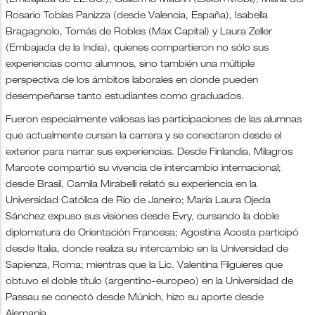
(Embajada de EE.UU.), Guillermo Maurín (Exxon Mobil), María del
Rosario Tobías Panizza (desde Valencia, España), Isabella
Bragagnolo, Tomás de Robles (Max Capital) y Laura Zeller
(Embajada de la India), quienes compartieron no sólo sus
experiencias como alumnos, sino también una múltiple
perspectiva de los ámbitos laborales en donde pueden
desempeñarse tanto estudiantes como graduados.
Fueron especialmente valiosas las participaciones de las alumnas
que actualmente cursan la carrera y se conectaron desde el
exterior para narrar sus experiencias. Desde Finlandia, Milagros
Marcote compartió su vivencia de intercambio internacional;
desde Brasil, Camila Mirabelli relató su experiencia en la
Universidad Católica de Río de Janeiro; María Laura Ojeda
Sánchez expuso sus visiones desde Evry, cursando la doble
diplomatura de Orientación Francesa; Agostina Acosta participó
desde Italia, donde realiza su intercambio en la Universidad de
Sapienza, Roma; mientras que la Lic. Valentina Filguieres que
obtuvo el doble título (argentino-europeo) en la Universidad de
Passau se conectó desde Múnich, hizo su aporte desde
Alemania.