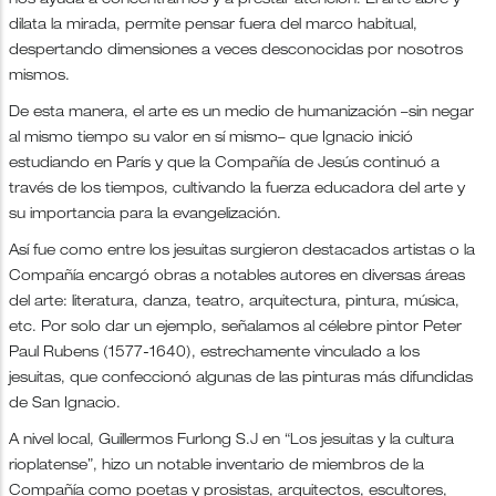
nos ayuda a concentrarnos y a prestar atención. El arte abre y
dilata la mirada, permite pensar fuera del marco habitual,
despertando dimensiones a veces desconocidas por nosotros
mismos.
De esta manera, el arte es un medio de humanización –sin negar
al mismo tiempo su valor en sí mismo– que Ignacio inició
estudiando en París y que la Compañía de Jesús continuó a
través de los tiempos, cultivando la fuerza educadora del arte y
su importancia para la evangelización.
Así fue como entre los jesuitas surgieron destacados artistas o la
Compañía encargó obras a notables autores en diversas áreas
del arte: literatura, danza, teatro, arquitectura, pintura, música,
etc. Por solo dar un ejemplo, señalamos al célebre pintor Peter
Paul Rubens (1577-1640), estrechamente vinculado a los
jesuitas, que confeccionó algunas de las pinturas más difundidas
de San Ignacio.
A nivel local, Guillermos Furlong S.J en “Los jesuitas y la cultura
rioplatense”, hizo un notable inventario de miembros de la
Compañía como poetas y prosistas, arquitectos, escultores,