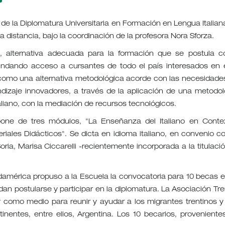
 de la Diplomatura Universitaria en Formación en Lengua Italian
a distancia, bajo la coordinación de la profesora Nora Sforza.
a, alternativa adecuada para la formación que se postula 
indando acceso a cursantes de todo el país interesados en 
 como una alternativa metodológica acorde con las necesidade
dizaje innovadores, a través de la aplicación de una metodol
liano, con la mediación de recursos tecnológicos.
one de tres módulos, "La Enseñanza del Italiano en Conte
eriales Didácticos". Se dicta en idioma italiano, en convenio co
Soria, Marisa Ciccarelli -recientemente incorporada a la titulaci
damérica propuso a la Escuela la convocatoria para 10 becas e
an postularse y participar en la diplomatura. La Asociación Tren
y como medio para reunir y ayudar a los migrantes trentinos y
inentes, entre ellos, Argentina. Los 10 becarios, proveniente