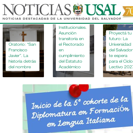
Pasar
al
contenido
Novedades
principal
Institucionales.
Asunción
Proyectá tu
transitoria en
futuro: La
o: “San
el Rectorado
Universidad
sco
en
del Salvador
. La
cumplimiento
te espera
a detrás
del Estatuto
para el Ciclo
mbre
Académico
Lectivo 2027