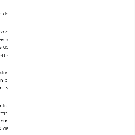
a de
como
esta
s de
ogía
xtos
n el
ón- y
ntre
tini
 sus
s de