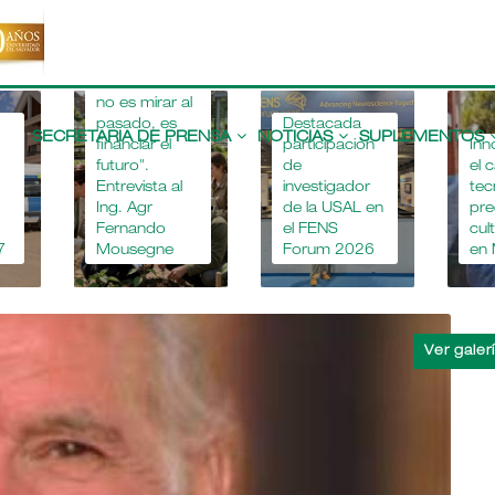
"Apostar por
la educación
agropecuaria
no es mirar al
Main
pasado, es
Destacada
navigation
SECRETARIA DE PRENSA
NOTICIAS
SUPLEMENTOS
financiar el
participación
Inn
futuro".
de
el 
Entrevista al
investigador
tec
Ing. Agr
de la USAL en
pre
Fernando
el FENS
cul
7
Mousegne
Forum 2026
en 