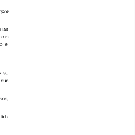
mpre
 las
como
o el
y su
 sus
sos,
tida