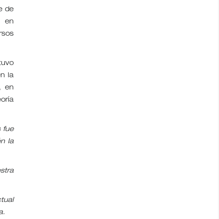
e de
r en
rsos
tuvo
n la
, en
oría
s fue
n la
stra
tual
ca.