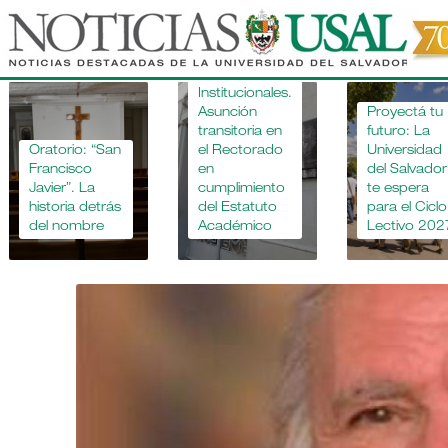
Pasar
al
contenido
Novedades
principal
Institucionales.
Asunción
Proyectá tu
transitoria en
futuro: La
Oratorio: “San
el Rectorado
Universidad
Francisco
en
del Salvador
Javier”. La
cumplimiento
te espera
historia detrás
del Estatuto
para el Ciclo
del nombre
Académico
Lectivo 202