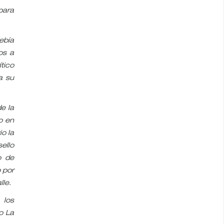
para
ebía
os a
tico
a su
e la
o en
io la
ello
o de
 por
lle.
 los
o La