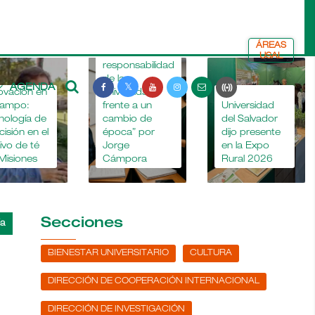
ÁREAS
“La
USAL
responsabilidad
de la
AGENDA
ovación en
universidad
La
campo:
frente a un
Universidad
nología de
cambio de
del Salvador
cisión en el
época” por
dijo presente
tivo de té
Jorge
en la Expo
Misiones
Cámpora
Rural 2026
Secciones
BIENESTAR UNIVERSITARIO
CULTURA
DIRECCIÓN DE COOPERACIÓN INTERNACIONAL
DIRECCIÓN DE INVESTIGACIÓN