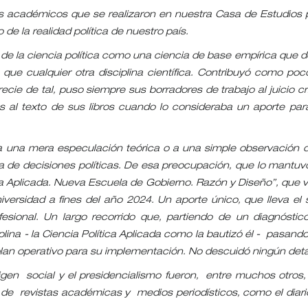
os académicos que se realizaron en nuestra Casa de Estudios 
 de la realidad política de nuestro país.
ón de la ciencia política como una ciencia de base empírica que d
ue cualquier otra disciplina científica. Contribuyó como poc
e de tal, puso siempre sus borradores de trabajo al juicio crí
 al texto de sus libros cuando lo consideraba un aporte par
a a una mera especulación teórica o a una simple observación d
ma de decisiones políticas. De esa preocupación, que lo mantuv
ítica Aplicada. Nueva Escuela de Gobierno. Razón y Diseño”, que v
versidad a fines del año 2024. Un aporte único, que lleva el s
esional. Un largo recorrido que, partiendo de un diagnóstic
lina - la Ciencia Política Aplicada como la bautizó él - pasando
 plan operativo para su implementación. No descuidó ningún deta
rigen social y el presidencialismo fueron, entre muchos otros,
 de revistas académicas y medios periodísticos, como el diari