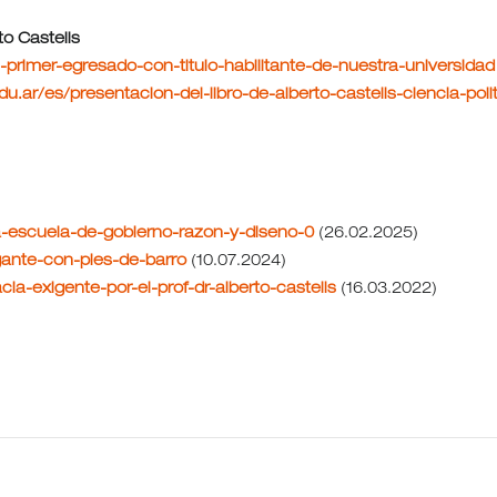
rto Castells
ls-primer-egresado-con-titulo-habilitante-de-nuestra-universidad
edu.ar/es/presentacion-del-libro-de-alberto-castells-ciencia-poli
eva-escuela-de-gobierno-razon-y-diseno-0
(26.02.2025)
igante-con-pies-de-barro
(10.07.2024)
ia-exigente-por-el-prof-dr-alberto-castells
(16.03.2022)