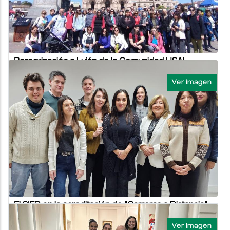
NOTICIAS USAL VIERNES 6 OCTUBRE 2023
Peregrinación a Luján de la Comunidad USAL
06/10/2023 - 08:57
VICERRECTORADO DE FORMACIÓN
El domingo 1° de octubre se realizó la peregrinación de
nuestra Comunidad Universitaria a la Basílica “Nuestra Señora
de Luján”, en el marco de la...
NOTICIAS USAL VIERNES 6 OCTUBRE 2023
El SIED en la acreditación de "Carreras a Distancia"
06/10/2023 - 08:00