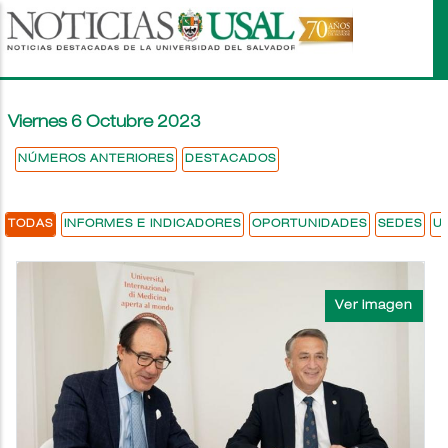
Pasar
al
contenido
principal
Viernes 6 Octubre 2023
NÚMEROS ANTERIORES
DESTACADOS
TODAS
INFORMES E INDICADORES
OPORTUNIDADES
SEDES
U