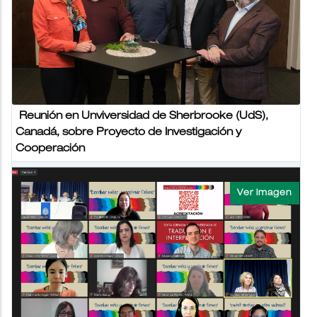
Montal y del Colegio Divina Providencia, visitaron la Facultad
de Medicina para...
NOTICIAS USAL VIERNES 6 OCTUBRE 2023
Reunión en Unviversidad de Sherbrooke (UdS),
Canadá, sobre Proyecto de Investigación y
Cooperación
06/10/2023 - 08:17
FACULTAD DE CIENCIAS AGRARIAS Y VETERINARIAS
PILAR
En el marco del proyecto que desarrolla la USAL en conjunto
con la Universidad de Sherbrooke (UdS) en Quebec,
Canadá, sobre investigación de ODS,...
NOTICIAS USAL VIERNES 6 OCTUBRE 2023