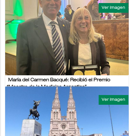
06/10/2023 - 08:53
USAL
El 2 de octubre se llevó a cabo el Acto de Entrega de
“Diplomas a Profesores Eméritos”, en el Auditorio “San
Francisco Javier” de la Facultad de...
NOTICIAS USAL VIERNES 6 OCTUBRE 2023
María del Carmen Bacqué: Recibió el Premio
“Maestro de la Medicina Argentina”
06/10/2023 - 10:10
FACULTAD DE MEDICINA
El 19 de septiembre se llevó a cabo en la Academia Nacional
de Medicina la entrega del Premio "Maestro de la Medicina" a
tres prestigiosos...