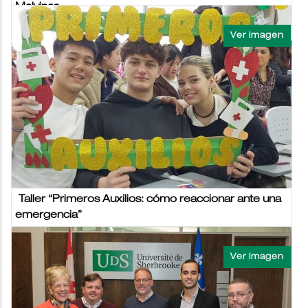
Malvinas
06/10/2023 - 08:01
FACULTAD DE CIENCIAS SOCIALES
El jueves 28 de septiembre se llevó a cabo la clausura del
Seminario “Malvinas a 41 años, La Gesta que dejó los héroes
caminando entre nosotros...
NOTICIAS USAL VIERNES 6 OCTUBRE 2023
Taller “Primeros Auxilios: cómo reaccionar ante una
emergencia”
06/10/2023 - 08:05
SECRETARÍA DE INGRESO Y DE VINCULACIÓN
INSTITUCIONAL
El miércoles 27 de septiembre, alumnos del Colegio Paula