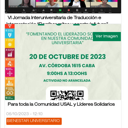
VI Jornada Interuniversitaria de Traducción e
Interpretación “Derribar mitos y construir futuro”
06/10/2023 - 08:36
ESCUELA DE LENGUAS MODERNAS
El viernes 29 de septiembre se llevó a cabo la
SEXTA
JORNADA INTERUNIVERSITARIA DE TRADUCCIÓN E
INTERPRETACIÓN “Derribar mitos y construir...
NOTICIAS USAL VIERNES 6 OCTUBRE 2023
Para toda la Comunidad USAL y Líderes Solidarios
06/10/2023 - 12:10
BIENESTAR UNIVERSITARIO