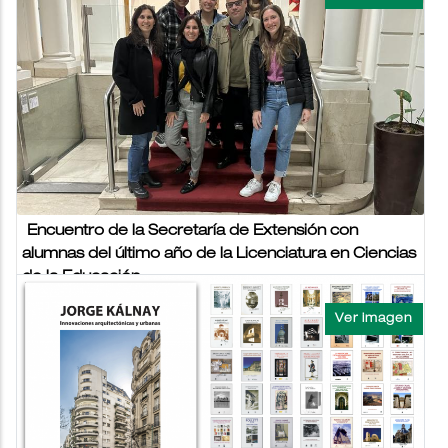
PROGRAMA DE EDUCACIÓN A DISTANCIA
La Dirección de Programas de Educación a Distancia es una
Unidad de Servicio y Formación, dependiente del
Vicerrectorado de Investigación y...
NOTICIAS USAL VIERNES 6 OCTUBRE 2023
Encuentro de la Secretaría de Extensión con
alumnas del último año de la Licenciatura en Ciencias
de la Educación
06/10/2023 - 10:16
USAL
El día lunes 25 de septiembre las referentes de la Secretaría
de Extensión Mariana Bricchi, Mercedes Pombo y Andrea
D’Alessio se reunieron en el...