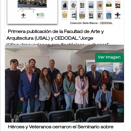
NOTICIAS USAL VIERNES 6 OCTUBRE 2023
Primera publicación de la Facultad de Arte y
Arquitectura (USAL) y CEDODAL."Jorge
Kálnay.Innovaciones arquitectónicas y urbanas"
06/10/2023 - 08:03
FACULTAD DE ARTE Y ARQUITECTURA
PILAR
El miércoles 20 de septiembre se llevó a cabo en el Auditorio
del Consejo Profesional de Arquitectura y Urbanismo (CPAU)
de la Ciudad de Buenos...
NOTICIAS USAL VIERNES 6 OCTUBRE 2023
Héroes y Veteranos cerraron el Seminario sobre