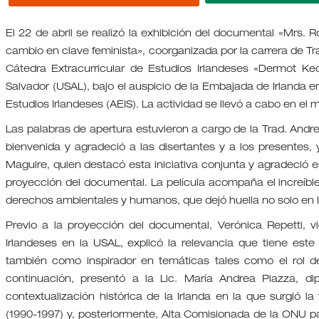
El 22 de abril se realizó la exhibición del documental «Mrs. 
cambio en clave feminista», coorganizada por la carrera de Tr
Cátedra Extracurricular de Estudios Irlandeses «Dermot K
Salvador (USAL), bajo el auspicio de la Embajada de Irlanda e
Estudios Irlandeses (AEIS). La actividad se llevó a cabo en el 
Las palabras de apertura estuvieron a cargo de la Trad. Andre
bienvenida y agradeció a las disertantes y a los presentes, y
Maguire, quien destacó esta iniciativa conjunta y agradeció e
proyección del documental. La película acompaña el increíble 
derechos ambientales y humanos, que dejó huella no solo en I
Previo a la proyección del documental, Verónica Repetti, 
Irlandeses en la USAL, explicó la relevancia que tiene est
también como inspirador en temáticas tales como el rol de
continuación, presentó a la Lic. María Andrea Piazza, d
contextualización histórica de la Irlanda en la que surgió l
(1990-1997) y, posteriormente, Alta Comisionada de la ONU 