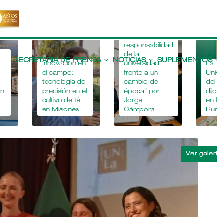
“La
responsabilidad
Main
de la
navigation
SECRETARIA DE PRENSA
NOTICIAS
SUPLEMENTOS
n
Innovación en
universidad
La
el campo:
frente a un
Uni
tecnología de
cambio de
del
en
precisión en el
época” por
dij
cultivo de té
Jorge
en 
6
en Misiones
Cámpora
Rur