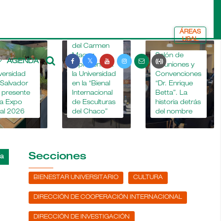
ÁREAS
La Dra. María
USAL
del Carmen
Magaz
Salón de
AGENDA
representó a
Reuniones y
versidad
la Universidad
Convenciones
 Salvador
en la “Bienal
“Dr. Enrique
o presente
Internacional
Betta”. La
la Expo
de Esculturas
historia detrás
al 2026
del Chaco”
del nombre
Secciones
BIENESTAR UNIVERSITARIO
CULTURA
DIRECCIÓN DE COOPERACIÓN INTERNACIONAL
DIRECCIÓN DE INVESTIGACIÓN