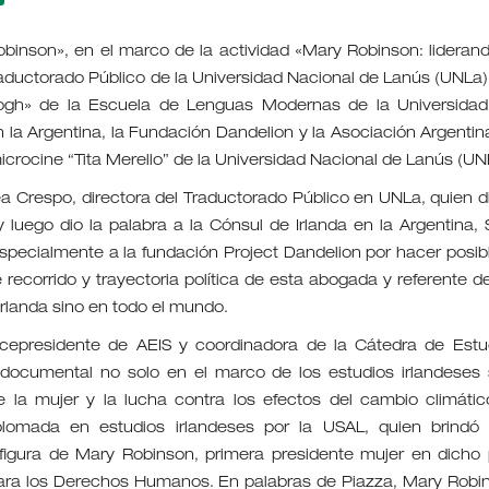
Robinson», en el marco de la actividad «Mary Robinson: liderand
aductorado Público de la Universidad Nacional de Lanús (UNLa) 
eogh» de la Escuela de Lenguas Modernas de la Universidad
n la Argentina, la Fundación Dandelion y la Asociación Argentin
microcine “Tita Merello” de la Universidad Nacional de Lanús (UN
a Crespo, directora del Traductorado Público en UNLa, quien di
 luego dio la palabra a la Cónsul de Irlanda en la Argentina, 
specialmente a la fundación Project Dandelion por hacer posibl
recorrido y trayectoria política de esta abogada y referente de
rlanda sino en todo el mundo.
vicepresidente de AEIS y coordinadora de la Cátedra de Estu
e documental no solo en el marco de los estudios irlandeses 
 la mujer y la lucha contra los efectos del cambio climátic
iplomada en estudios irlandeses por la USAL, quien brindó
a figura de Mary Robinson, primera presidente mujer en dicho 
para los Derechos Humanos. En palabras de Piazza, Mary Robi