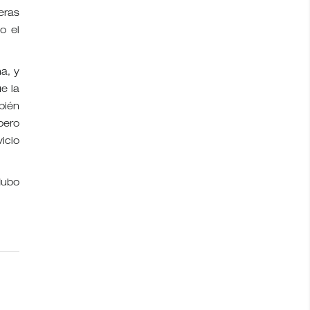
eras
o el
a, y
e la
bién
pero
icio
Hubo