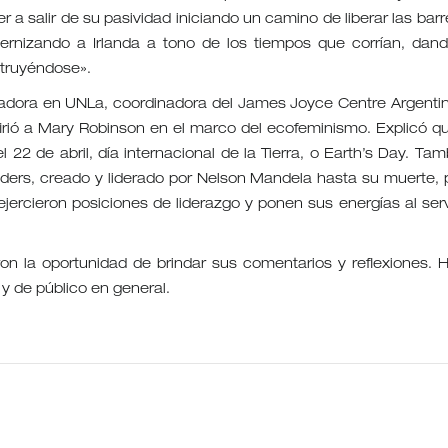
r a salir de su pasividad iniciando un camino de liberar las barr
rnizando a Irlanda a tono de los tiempos que corrían, dand
struyéndose».
tigadora en UNLa, coordinadora del James Joyce Centre Argentin
irió a Mary Robinson en el marco del ecofeminismo. Explicó qu
 22 de abril, día internacional de la Tierra, o Earth’s Day. Tam
lders, creado y liderado por Nelson Mandela hasta su muerte, 
jercieron posiciones de liderazgo y ponen sus energías al serv
on la oportunidad de brindar sus comentarios y reflexiones. 
y de público en general.