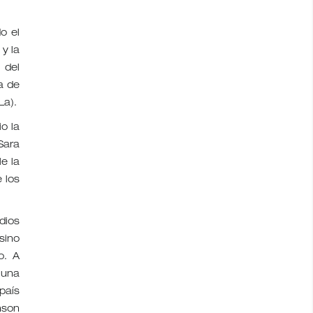
o el
y la
 del
a de
La).
o la
Sara
e la
 los
dios
sino
o. A
 una
país
nson